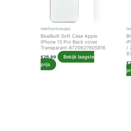
telefoonhoesjes
te
BlueBuilt Soft Case Apple
Bl
iPhone 13 Pro Back cover
i
Transparant-8720627605816
/
8
Bekijk laagste
€
26.99
€
prijs
pr