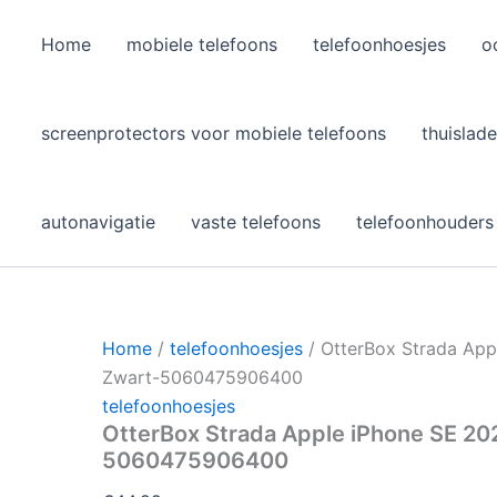
Home
mobiele telefoons
telefoonhoesjes
o
l
screenprotectors voor mobiele telefoons
thuislade
autonavigatie
vaste telefoons
telefoonhouders
Home
/
telefoonhoesjes
/ OtterBox Strada App
Zwart-5060475906400
telefoonhoesjes
OtterBox Strada Apple iPhone SE 202
5060475906400