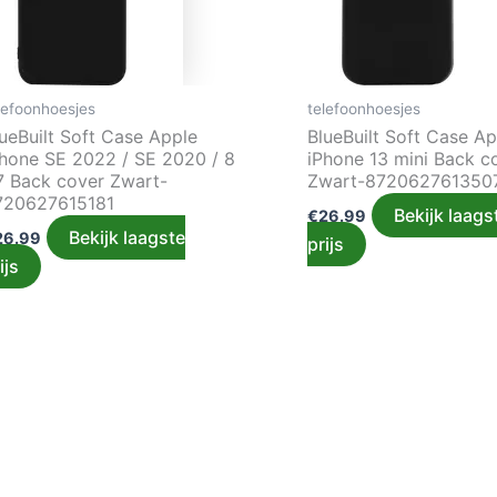
lefoonhoesjes
telefoonhoesjes
ueBuilt Soft Case Apple
BlueBuilt Soft Case Ap
Phone SE 2022 / SE 2020 / 8
iPhone 13 mini Back c
 7 Back cover Zwart-
Zwart-872062761350
720627615181
Bekijk laags
€
26.99
Bekijk laagste
26.99
prijs
ijs