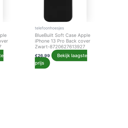
telefoonhoesjes
ple
BlueBuilt Soft Case Apple
over
iPhone 13 Pro Back cover
7
Zwart-8720627613927
te
Bekijk laagste
€
26.99
prijs