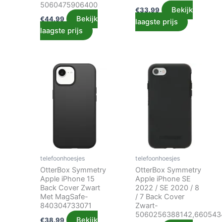
5060475906400
Bekijk
€
33.99
Bekijk
€
44.99
laagste prijs
laagste prijs
telefoonhoesjes
telefoonhoesjes
OtterBox Symmetry
OtterBox Symmetry
Apple iPhone 15
Apple iPhone SE
Back Cover Zwart
2022 / SE 2020 / 8
Met MagSafe-
/ 7 Back Cover
840304733071
Zwart-
5060256388142,660543
Bekijk
€
38.99