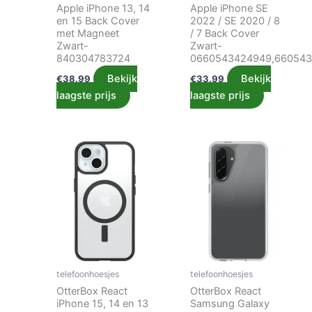
Apple iPhone 13, 14
Apple iPhone SE
en 15 Back Cover
2022 / SE 2020 / 8
met Magneet
/ 7 Back Cover
Zwart-
Zwart-
840304783724
0660543424949,66054
Bekijk
Bekijk
€
38.99
€
33.99
laagste prijs
laagste prijs
telefoonhoesjes
telefoonhoesjes
OtterBox React
OtterBox React
iPhone 15, 14 en 13
Samsung Galaxy