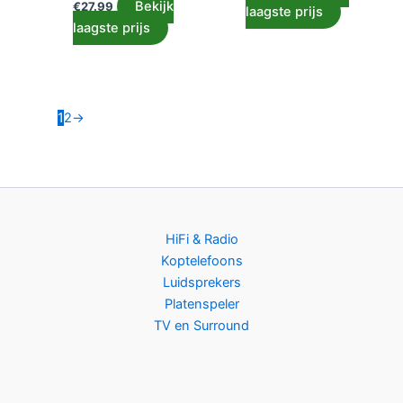
Bekijk
€
27.99
laagste prijs
laagste prijs
1
2
→
HiFi & Radio
Koptelefoons
Luidsprekers
Platenspeler
TV en Surround