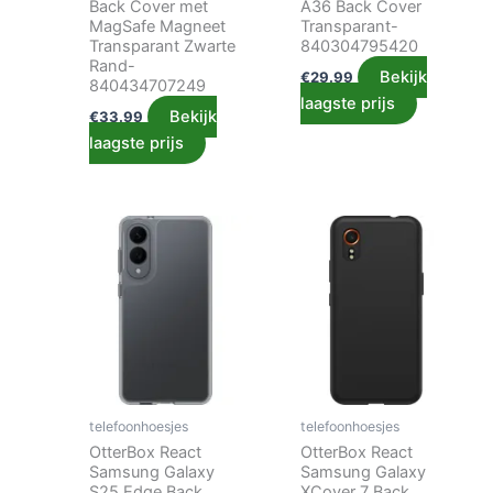
Back Cover met
A36 Back Cover
MagSafe Magneet
Transparant-
Transparant Zwarte
840304795420
Rand-
Bekijk
€
29.99
840434707249
laagste prijs
Bekijk
€
33.99
laagste prijs
telefoonhoesjes
telefoonhoesjes
OtterBox React
OtterBox React
Samsung Galaxy
Samsung Galaxy
S25 Edge Back
XCover 7 Back