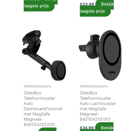
Bekijk
€
33.99
laagste prijs
laagste prijs
telefoonhouders
telefoonhouders
OtterBox
OtterBox
Telefoonhouder
Telefoonhouder
Auto
Auto Luchtrooster
Dashboard/Voorruit
met MagSafe
met MagSafe
Magneet-
Magneet-
840104255193
840104255209
Bekijk
€
24.99