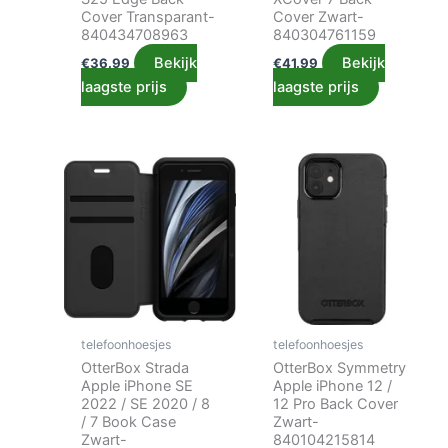
Cover Transparant-
Cover Zwart-
840434708963
840304761159
Bekijk
Bekijk
€
36.99
€
41.99
laagste prijs
laagste prijs
telefoonhoesjes
telefoonhoesjes
OtterBox Strada
OtterBox Symmetry
Apple iPhone SE
Apple iPhone 12 /
2022 / SE 2020 / 8
12 Pro Back Cover
/ 7 Book Case
Zwart-
Zwart-
840104215814