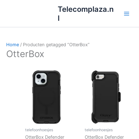
Ga
Telecomplaza.n
naar
l
de
inhoud
Home
/ Producten getagged “OtterBox”
OtterBox
telefoonhoesjes
telefoonhoesjes
OtterBox Defender
OtterBox Defender