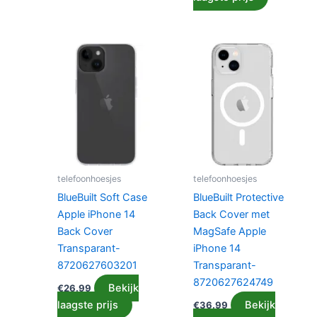
telefoonhoesjes
telefoonhoesjes
BlueBuilt Soft Case
BlueBuilt Protective
Apple iPhone 14
Back Cover met
Back Cover
MagSafe Apple
Transparant-
iPhone 14
8720627603201
Transparant-
8720627624749
Bekijk
€
26.99
laagste prijs
Bekijk
€
36.99