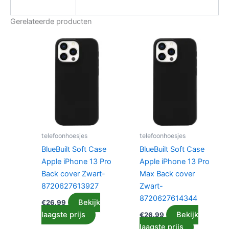
Gerelateerde producten
telefoonhoesjes
telefoonhoesjes
BlueBuilt Soft Case
BlueBuilt Soft Case
Apple iPhone 13 Pro
Apple iPhone 13 Pro
Back cover Zwart-
Max Back cover
8720627613927
Zwart-
8720627614344
Bekijk
€
26.99
laagste prijs
Bekijk
€
26.99
laagste prijs