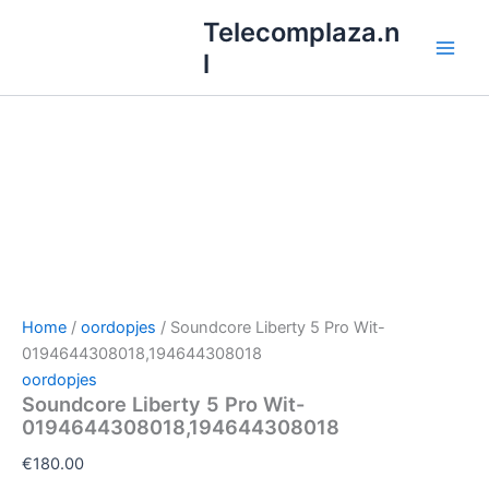
Ga
Telecomplaza.n
naar
l
de
inhoud
Home
/
oordopjes
/ Soundcore Liberty 5 Pro Wit-
0194644308018,194644308018
oordopjes
Soundcore Liberty 5 Pro Wit-
0194644308018,194644308018
€
180.00