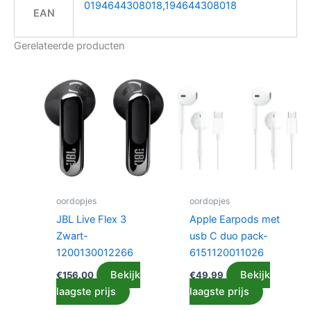
0194644308018,194644308018
EAN
Gerelateerde producten
oordopjes
oordopjes
JBL Live Flex 3
Apple Earpods met
Zwart-
usb C duo pack-
1200130012266
6151120011026
Bekijk
Bekijk
€
156.00
€
49.99
laagste prijs
laagste prijs