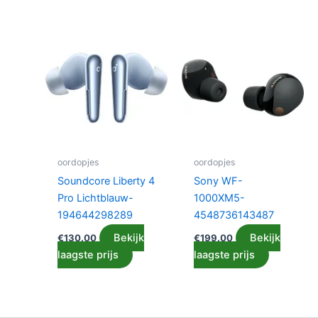
oordopjes
oordopjes
Soundcore Liberty 4
Sony WF-
Pro Lichtblauw-
1000XM5-
194644298289
4548736143487
Bekijk
Bekijk
€
130.00
€
199.00
laagste prijs
laagste prijs