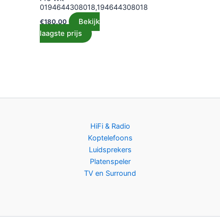
0194644308018,194644308018
Bekijk
€
180.00
laagste prijs
HiFi & Radio
Koptelefoons
Luidsprekers
Platenspeler
TV en Surround