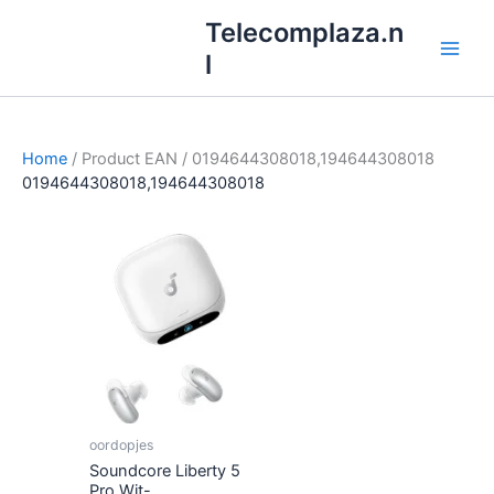
Ga
Telecomplaza.n
naar
l
de
inhoud
Home
/ Product EAN / 0194644308018,194644308018
0194644308018,194644308018
oordopjes
Soundcore Liberty 5
Pro Wit-