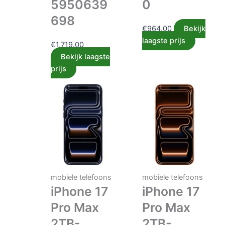
5950639
0
698
€
964.00
Bekijk
laagste prijs
€
1,719.00
Bekijk laagste
prijs
mobiele telefoons
mobiele telefoons
iPhone 17
iPhone 17
Pro Max
Pro Max
2TB-
2TB-