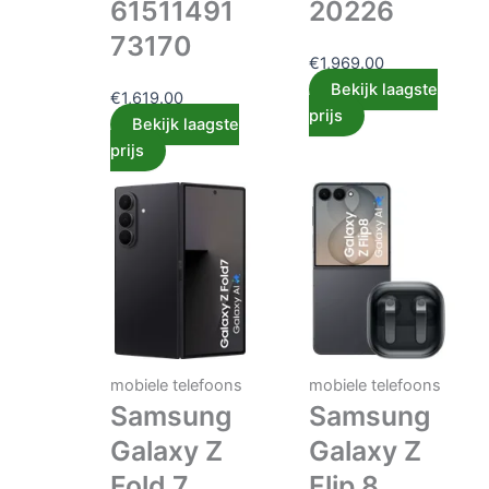
61511491
20226
73170
€
1,969.00
Bekijk laagste
€
1,619.00
prijs
Bekijk laagste
prijs
mobiele telefoons
mobiele telefoons
Samsung
Samsung
Galaxy Z
Galaxy Z
Fold 7
Flip 8