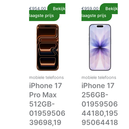
€
954.00
Bekijk
€
959.00
Bekijk
laagste prijs
laagste prijs
mobiele telefoons
mobiele telefoons
iPhone 17
iPhone 17
Pro Max
256GB-
512GB-
01959506
01959506
44180,195
39698,19
95064418