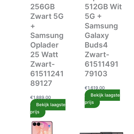
256GB
512GB Wit
Zwart 5G
5G +
+
Samsung
Samsung
Galaxy
Oplader
Buds4
25 Watt
Zwart-
Zwart-
61511491
61511241
79103
89127
€
1,619.00
Bekijk laagste
€
1,889.00
prijs
Bekijk laagste
prijs