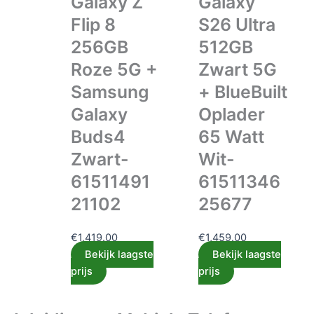
Galaxy Z
Galaxy
Flip 8
S26 Ultra
256GB
512GB
Roze 5G +
Zwart 5G
Samsung
+ BlueBuilt
Galaxy
Oplader
Buds4
65 Watt
Zwart-
Wit-
61511491
61511346
21102
25677
€
1,419.00
€
1,459.00
Bekijk laagste
Bekijk laagste
prijs
prijs