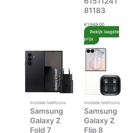
61511241
81183
€
1,949.00
Bekijk laagste
prijs
mobiele telefoons
mobiele telefoons
Samsung
Samsung
Galaxy Z
Galaxy Z
Fold 7
Flip 8