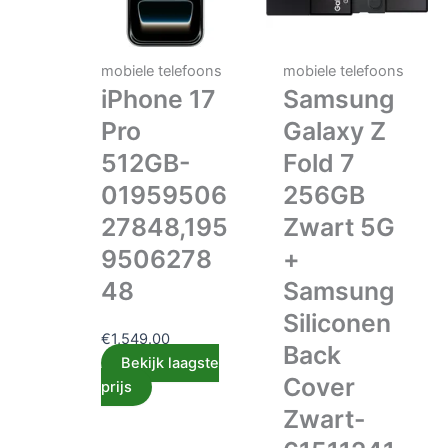
mobiele telefoons
mobiele telefoons
iPhone 17
Samsung
Pro
Galaxy Z
512GB-
Fold 7
01959506
256GB
27848,195
Zwart 5G
9506278
+
48
Samsung
Siliconen
€
1,549.00
Back
Bekijk laagste
Cover
prijs
Zwart-