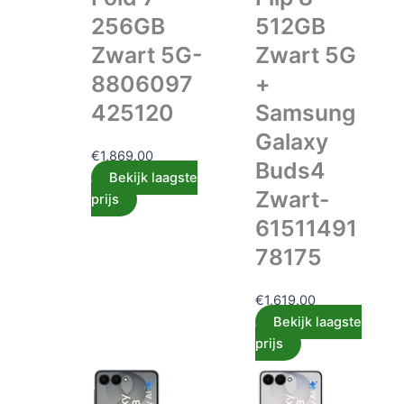
256GB
512GB
Zwart 5G-
Zwart 5G
8806097
+
425120
Samsung
Galaxy
€
1,869.00
Buds4
Bekijk laagste
Zwart-
prijs
61511491
78175
€
1,619.00
Bekijk laagste
prijs