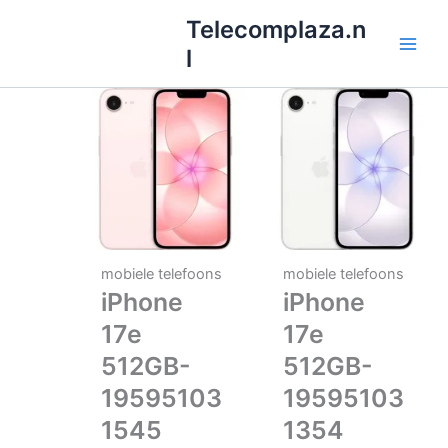
Ga
Telecomplaza.n
naar
l
de
inhoud
mobiele telefoons
mobiele telefoons
iPhone
iPhone
17e
17e
512GB-
512GB-
19595103
19595103
1545
1354