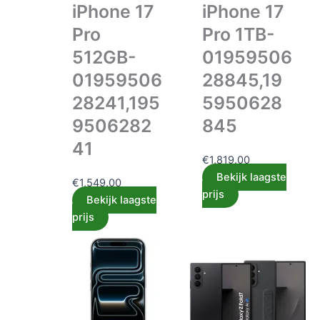
iPhone 17
iPhone 17
Pro
Pro 1TB-
512GB-
01959506
01959506
28845,19
28241,195
5950628
9506282
845
41
€
1,819.00
Bekijk laagste
€
1,549.00
prijs
Bekijk laagste
prijs