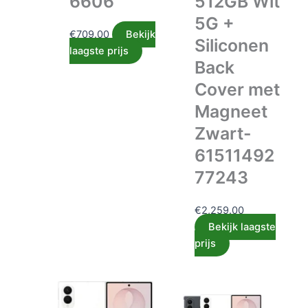
6606
512GB Wit
5G +
€
709.00
Bekijk
Siliconen
laagste prijs
Back
Cover met
Magneet
Zwart-
61511492
77243
€
2,259.00
Bekijk laagste
prijs