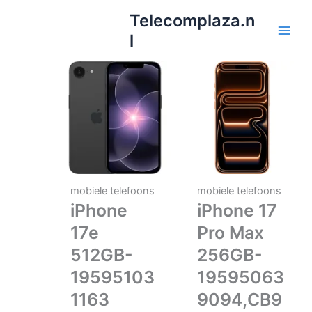
Ga
Telecomplaza.n
naar
l
de
inhoud
mobiele telefoons
mobiele telefoons
iPhone
iPhone 17
17e
Pro Max
512GB-
256GB-
19595103
19595063
1163
9094,CB9