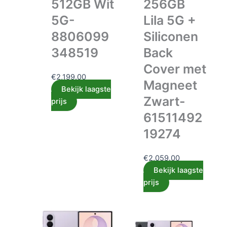
512GB Wit
256GB
5G-
Lila 5G +
8806099
Siliconen
348519
Back
Cover met
€
2,199.00
Magneet
Bekijk laagste
Zwart-
prijs
61511492
19274
€
2,059.00
Bekijk laagste
prijs