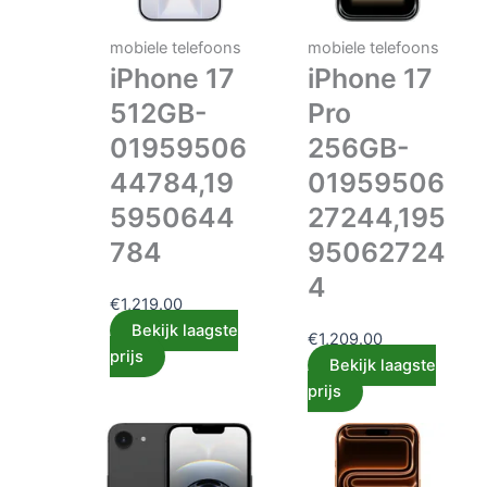
mobiele telefoons
mobiele telefoons
iPhone 17
iPhone 17
512GB-
Pro
01959506
256GB-
44784,19
01959506
5950644
27244,195
784
95062724
4
€
1,219.00
Bekijk laagste
€
1,209.00
prijs
Bekijk laagste
prijs