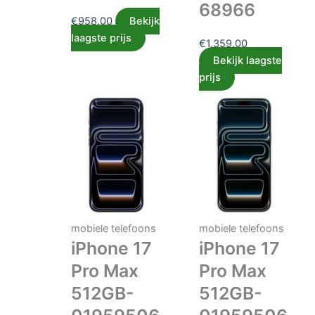
68966
€
958.00
Bekijk
laagste prijs
€
1,359.00
Bekijk laagste
prijs
mobiele telefoons
mobiele telefoons
iPhone 17
iPhone 17
Pro Max
Pro Max
512GB-
512GB-