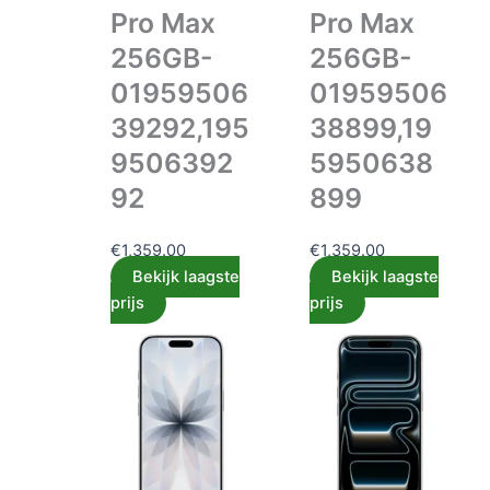
Pro Max
Pro Max
256GB-
256GB-
01959506
01959506
39292,195
38899,19
9506392
5950638
92
899
€
1,359.00
€
1,359.00
Bekijk laagste
Bekijk laagste
prijs
prijs