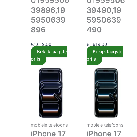
01959506
01959506
39896,19
39490,19
5950639
5950639
896
490
€
1,619.00
€
1,619.00
Bekijk laagste
Bekijk laagste
prijs
prijs
mobiele telefoons
mobiele telefoons
iPhone 17
iPhone 17