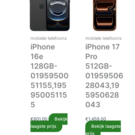
mobiele telefoons
mobiele telefoons
iPhone
iPhone 17
16e
Pro
128GB-
512GB-
01959500
01959506
51155,195
28043,19
95005115
5950628
5
043
€
601.00
Bekijk
€
1,459.00
laagste prijs
Bekijk laagste
prijs