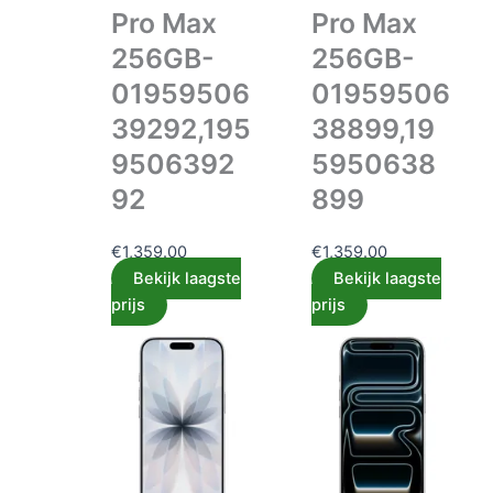
Pro Max
Pro Max
256GB-
256GB-
01959506
01959506
39292,195
38899,19
9506392
5950638
92
899
€
1,359.00
€
1,359.00
Bekijk laagste
Bekijk laagste
prijs
prijs