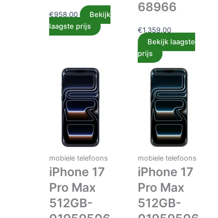
68966
€
958.00
Bekijk
laagste prijs
€
1,359.00
Bekijk laagste
prijs
mobiele telefoons
mobiele telefoons
iPhone 17
iPhone 17
Pro Max
Pro Max
512GB-
512GB-