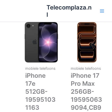
Ga
Telecomplaza.n
naar
l
de
inhoud
mobiele telefoons
mobiele telefoons
iPhone
iPhone 17
17e
Pro Max
512GB-
256GB-
19595103
19595063
1163
9094,CB9