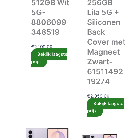
512GB Wit
256GB
5G-
Lila 5G +
8806099
Siliconen
348519
Back
Cover met
€
2,199.00
Magneet
Bekijk laagste
Zwart-
prijs
61511492
19274
€
2,059.00
Bekijk laagste
prijs