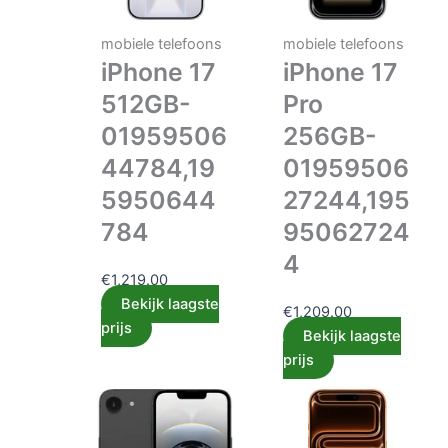
mobiele telefoons
mobiele telefoons
iPhone 17
iPhone 17
512GB-
Pro
01959506
256GB-
44784,19
01959506
5950644
27244,195
784
95062724
4
€
1,219.00
Bekijk laagste
€
1,209.00
prijs
Bekijk laagste
prijs