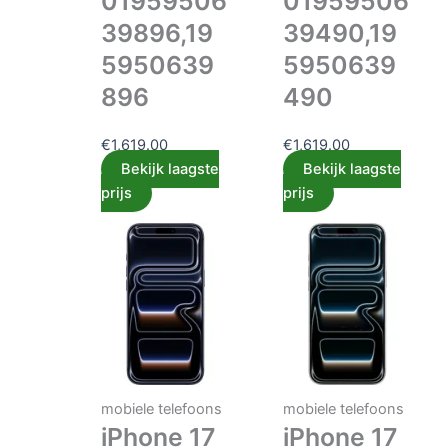
01959506
01959506
39896,19
39490,19
5950639
5950639
896
490
€
1,619.00
€
1,619.00
Bekijk laagste
Bekijk laagste
prijs
prijs
mobiele telefoons
mobiele telefoons
iPhone 17
iPhone 17