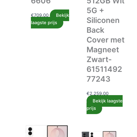
6606
512GB Wit
5G +
€
709.00
Bekijk
Siliconen
laagste prijs
Back
Cover met
Magneet
Zwart-
61511492
77243
€
2,259.00
Bekijk laagste
prijs