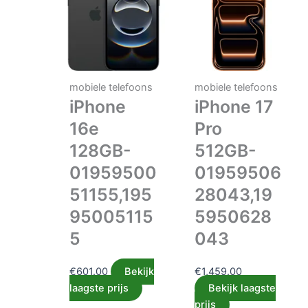
mobiele telefoons
mobiele telefoons
iPhone
iPhone 17
16e
Pro
128GB-
512GB-
01959500
01959506
51155,195
28043,19
95005115
5950628
5
043
€
601.00
Bekijk
€
1,459.00
laagste prijs
Bekijk laagste
prijs