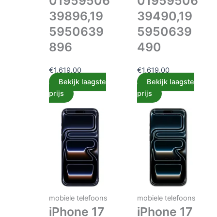
01959506
01959506
39896,19
39490,19
5950639
5950639
896
490
€
1,619.00
€
1,619.00
Bekijk laagste
Bekijk laagste
prijs
prijs
mobiele telefoons
mobiele telefoons
iPhone 17
iPhone 17