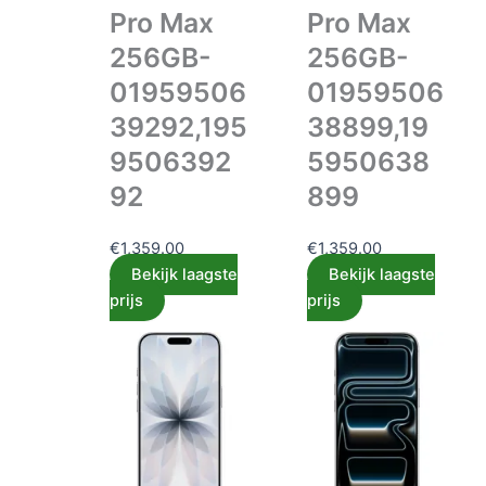
Pro Max
Pro Max
256GB-
256GB-
01959506
01959506
39292,195
38899,19
9506392
5950638
92
899
€
1,359.00
€
1,359.00
Bekijk laagste
Bekijk laagste
prijs
prijs