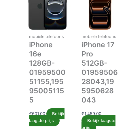
mobiele telefoons
mobiele telefoons
iPhone
iPhone 17
16e
Pro
128GB-
512GB-
01959500
01959506
51155,195
28043,19
95005115
5950628
5
043
€
601.00
Bekijk
€
1,459.00
laagste prijs
Bekijk laagste
prijs