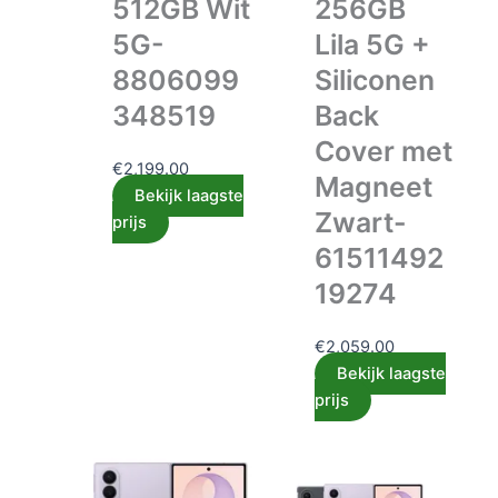
512GB Wit
256GB
5G-
Lila 5G +
8806099
Siliconen
348519
Back
Cover met
€
2,199.00
Magneet
Bekijk laagste
Zwart-
prijs
61511492
19274
€
2,059.00
Bekijk laagste
prijs