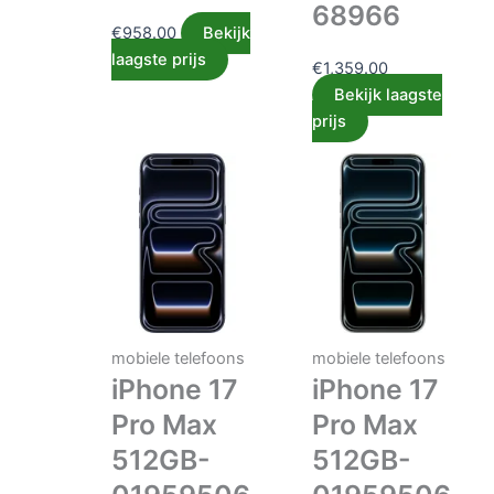
68966
€
958.00
Bekijk
laagste prijs
€
1,359.00
Bekijk laagste
prijs
mobiele telefoons
mobiele telefoons
iPhone 17
iPhone 17
Pro Max
Pro Max
512GB-
512GB-