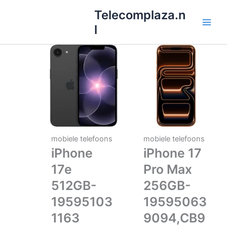
Ga
Telecomplaza.n
naar
l
de
inhoud
mobiele telefoons
mobiele telefoons
iPhone
iPhone 17
17e
Pro Max
512GB-
256GB-
19595103
19595063
1163
9094,CB9