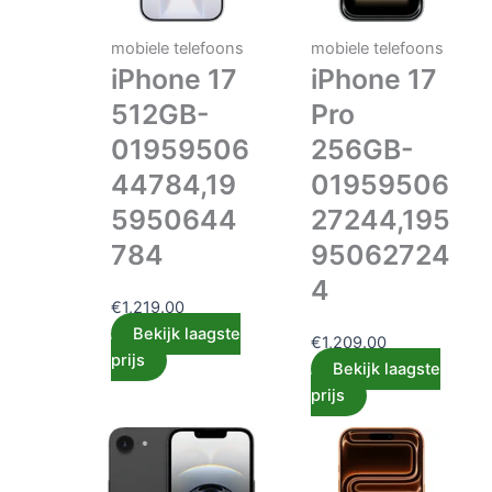
mobiele telefoons
mobiele telefoons
iPhone 17
iPhone 17
512GB-
Pro
01959506
256GB-
44784,19
01959506
5950644
27244,195
784
95062724
4
€
1,219.00
Bekijk laagste
€
1,209.00
prijs
Bekijk laagste
prijs