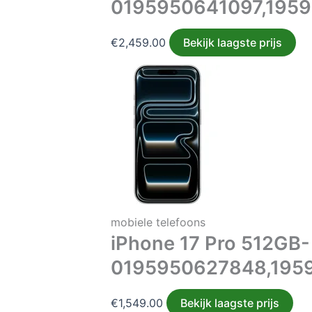
0195950641097,195
€
2,459.00
Bekijk laagste prijs
mobiele telefoons
iPhone 17 Pro 512GB-
0195950627848,195
€
1,549.00
Bekijk laagste prijs