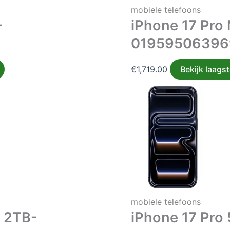
mobiele telefoons
-
iPhone 17 Pro
01959506396
€
1,719.00
Bekijk laagst
mobiele telefoons
x 2TB-
iPhone 17 Pro