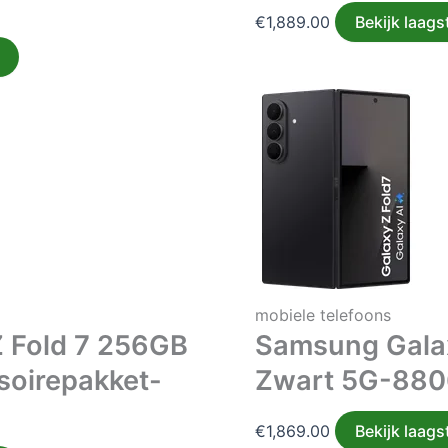
€
1,889.00
Bekijk laagst
mobiele telefoons
 Fold 7 256GB
Samsung Gala
soirepakket-
Zwart 5G-88
€
1,869.00
Bekijk laagst