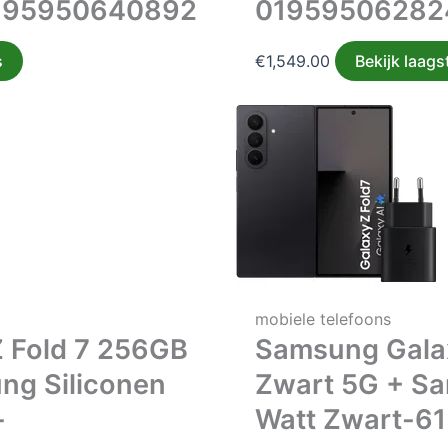
195950640892
01959506282
s
€
1,549.00
Bekijk laagst
mobiele telefoons
 Fold 7 256GB
Samsung Gala
ng Siliconen
Zwart 5G + S
-
Watt Zwart-6