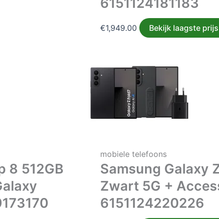
6151124181183
€
1,949.00
Bekijk laagste prijs
mobiele telefoons
ip 8 512GB
Samsung Galaxy Z
Galaxy
Zwart 5G + Acces
9173170
6151124220226