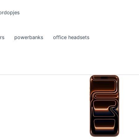
ordopjes
rs
powerbanks
office headsets