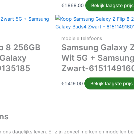
€
1,969.00
Bekijk laagste prijs
mobiele telefoons
ip 8 256GB
Samsung Galaxy Z
Galaxy
Wit 5G + Samsung
9135185
Zwart-615114916
€
1,419.00
Bekijk laagste prijs
ons
 ons dagelijks leven. Er zijn zoveel merken en modellen bes