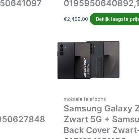
950641097
0195950640892,
€
2,459.00
Bekijk laagste prij
mobiele telefoons
Samsung Galaxy Z
950627848
Zwart 5G + Samsu
Back Cover Zwart