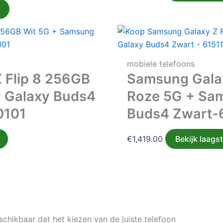
mobiele telefoons
 Flip 8 256GB
Samsung Galax
 Galaxy Buds4
Roze 5G + Sa
0101
Buds4 Zwart-
€
1,419.00
Bekijk laagst
chikbaar dat het kiezen van de juiste telefoon