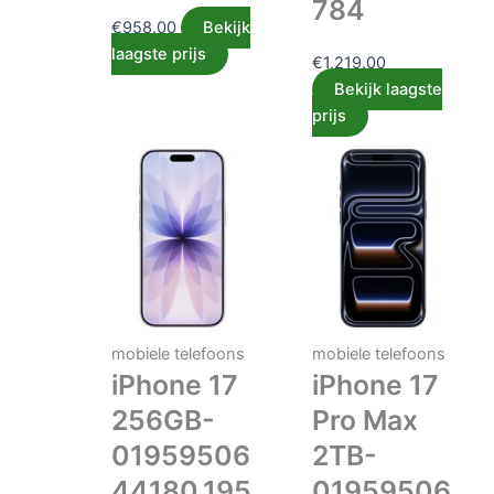
784
€
958.00
Bekijk
laagste prijs
€
1,219.00
Bekijk laagste
prijs
mobiele telefoons
mobiele telefoons
iPhone 17
iPhone 17
256GB-
Pro Max
01959506
2TB-
44180,195
01959506