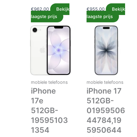
€
962.00
Bekijk
€
955.00
Bekijk
laagste prijs
laagste prijs
mobiele telefoons
mobiele telefoons
iPhone
iPhone 17
17e
512GB-
512GB-
01959506
19595103
44784,19
1354
5950644