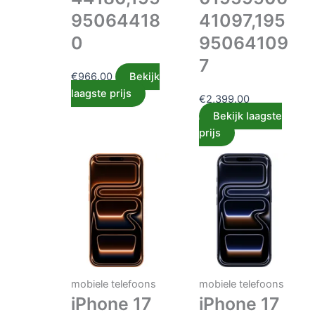
95064418
41097,195
0
95064109
7
€
966.00
Bekijk
laagste prijs
€
2,399.00
Bekijk laagste
prijs
mobiele telefoons
mobiele telefoons
iPhone 17
iPhone 17