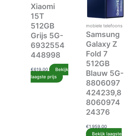
Xiaomi
15T
512GB
mobiele telefoons
Samsung
Grijs 5G-
Galaxy Z
6932554
Fold 7
448998
512GB
€
619.00
Bekijk
Blauw 5G-
laagste prijs
8806097
424239,8
8060974
24376
€
1,959.00
Bekijk laagste