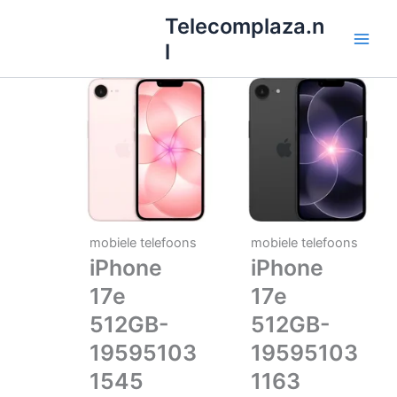
Ga
Telecomplaza.n
naar
l
de
inhoud
mobiele telefoons
mobiele telefoons
iPhone
iPhone
17e
17e
512GB-
512GB-
19595103
19595103
1545
1163