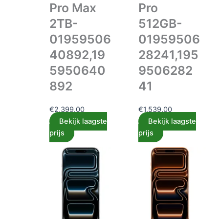
Pro Max
Pro
2TB-
512GB-
01959506
01959506
40892,19
28241,195
5950640
9506282
892
41
€
2,399.00
€
1,539.00
Bekijk laagste
Bekijk laagste
prijs
prijs