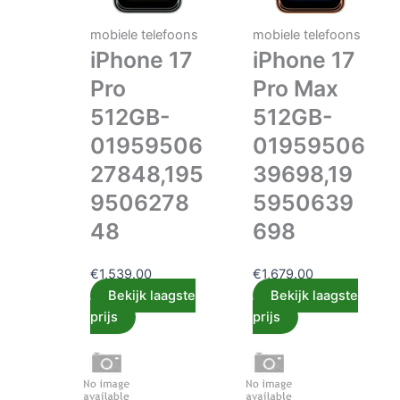
mobiele telefoons
mobiele telefoons
iPhone 17
iPhone 17
Pro
Pro Max
512GB-
512GB-
01959506
01959506
27848,195
39698,19
9506278
5950639
48
698
€
1,539.00
€
1,679.00
Bekijk laagste
Bekijk laagste
prijs
prijs