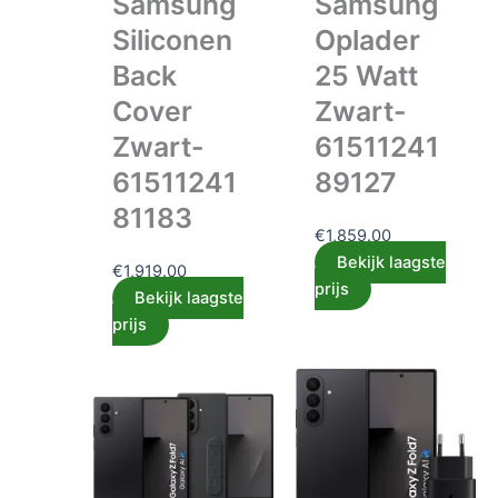
Samsung
Samsung
Siliconen
Oplader
Back
25 Watt
Cover
Zwart-
Zwart-
61511241
61511241
89127
81183
€
1,859.00
Bekijk laagste
€
1,919.00
prijs
Bekijk laagste
prijs