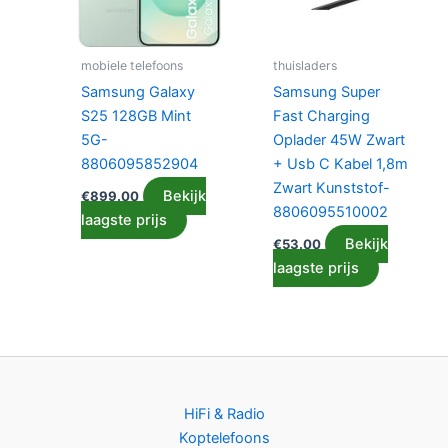
mobiele telefoons
thuisladers
Samsung Galaxy
Samsung Super
S25 128GB Mint
Fast Charging
5G-
Oplader 45W Zwart
8806095852904
+ Usb C Kabel 1,8m
Zwart Kunststof-
Bekijk
€
899.00
8806095510002
laagste prijs
Bekijk
€
53.00
laagste prijs
HiFi & Radio
Koptelefoons