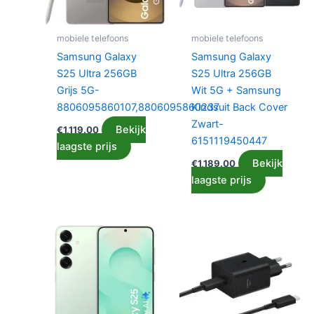
mobiele telefoons
mobiele telefoons
Samsung Galaxy
Samsung Galaxy
S25 Ultra 256GB
S25 Ultra 256GB
Grijs 5G-
Wit 5G + Samsung
8806095860107,8806095860237
Kindsuit Back Cover
Zwart-
Bekijk
€
1,119.00
6151119450447
laagste prijs
Bekijk
€
1,189.00
laagste prijs