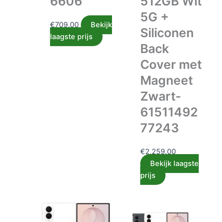
6606
512GB Wit
5G +
€
709.00
Bekijk
Siliconen
laagste prijs
Back
Cover met
Magneet
Zwart-
61511492
77243
€
2,259.00
Bekijk laagste
prijs