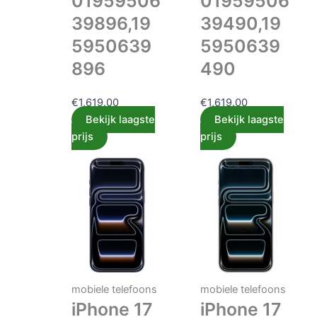
01959506
01959506
39896,19
39490,19
5950639
5950639
896
490
€
1,619.00
€
1,619.00
Bekijk laagste
Bekijk laagste
prijs
prijs
mobiele telefoons
mobiele telefoons
iPhone 17
iPhone 17