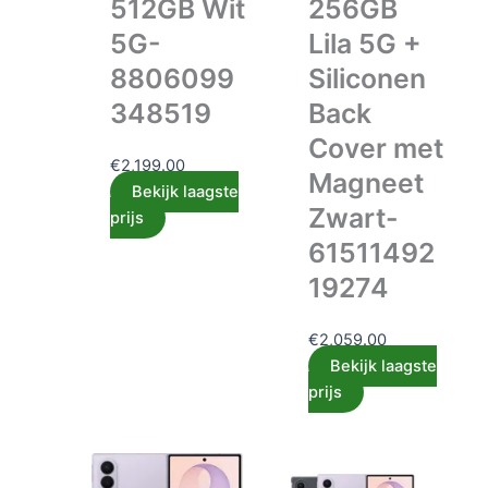
512GB Wit
256GB
5G-
Lila 5G +
8806099
Siliconen
348519
Back
Cover met
€
2,199.00
Magneet
Bekijk laagste
Zwart-
prijs
61511492
19274
€
2,059.00
Bekijk laagste
prijs