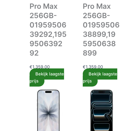
Pro Max
Pro Max
256GB-
256GB-
01959506
01959506
39292,195
38899,19
9506392
5950638
92
899
€
1,359.00
€
1,359.00
Bekijk laagste
Bekijk laagste
prijs
prijs