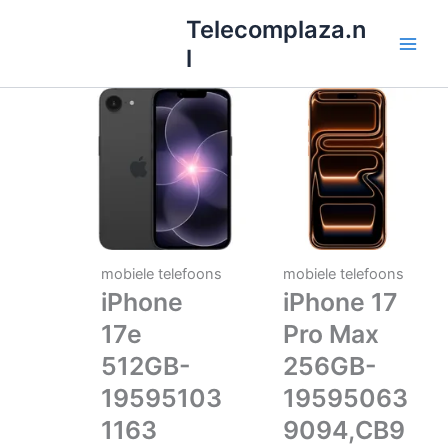
Ga
Telecomplaza.n
naar
l
de
inhoud
mobiele telefoons
mobiele telefoons
iPhone
iPhone 17
17e
Pro Max
512GB-
256GB-
19595103
19595063
1163
9094,CB9