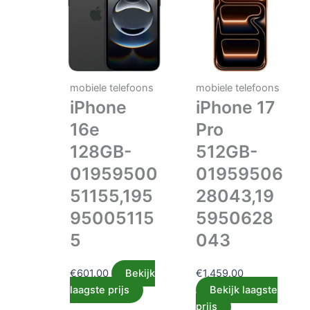
mobiele telefoons
mobiele telefoons
iPhone
iPhone 17
16e
Pro
128GB-
512GB-
01959500
01959506
51155,195
28043,19
95005115
5950628
5
043
€
601.00
Bekijk
€
1,459.00
laagste prijs
Bekijk laagste
prijs