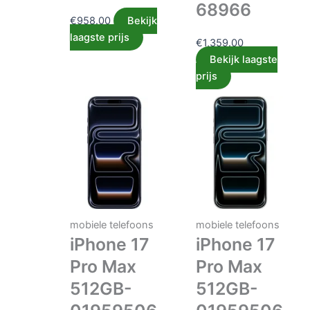
68966
€
958.00
Bekijk
laagste prijs
€
1,359.00
Bekijk laagste
prijs
mobiele telefoons
mobiele telefoons
iPhone 17
iPhone 17
Pro Max
Pro Max
512GB-
512GB-