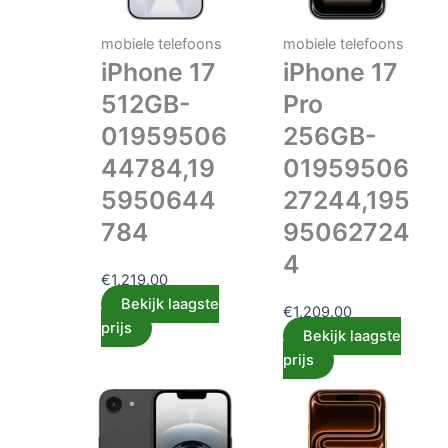
mobiele telefoons
mobiele telefoons
iPhone 17
iPhone 17
512GB-
Pro
01959506
256GB-
44784,19
01959506
5950644
27244,195
784
95062724
4
€
1,219.00
Bekijk laagste
€
1,209.00
prijs
Bekijk laagste
prijs