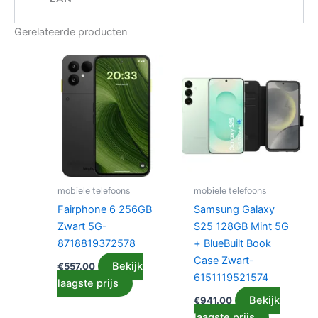
Gerelateerde producten
mobiele telefoons
mobiele telefoons
Fairphone 6 256GB
Samsung Galaxy
Zwart 5G-
S25 128GB Mint 5G
8718819372578
+ BlueBuilt Book
Case Zwart-
Bekijk
€
557.00
6151119521574
laagste prijs
Bekijk
€
941.00
laagste prijs