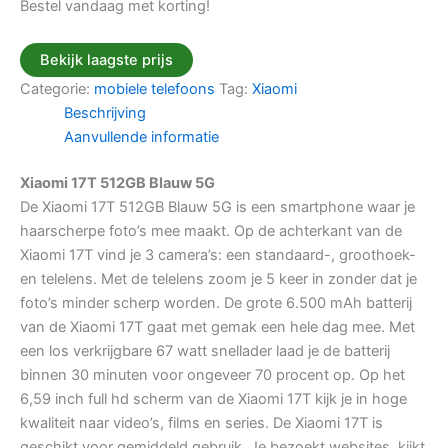
Bestel vandaag met korting!
Bekijk laagste prijs
Categorie:
mobiele telefoons
Tag:
Xiaomi
Beschrijving
Aanvullende informatie
Xiaomi 17T 512GB Blauw 5G
De Xiaomi 17T 512GB Blauw 5G is een smartphone waar je
haarscherpe foto’s mee maakt. Op de achterkant van de
Xiaomi 17T vind je 3 camera’s: een standaard-, groothoek-
en telelens. Met de telelens zoom je 5 keer in zonder dat je
foto’s minder scherp worden. De grote 6.500 mAh batterij
van de Xiaomi 17T gaat met gemak een hele dag mee. Met
een los verkrijgbare 67 watt snellader laad je de batterij
binnen 30 minuten voor ongeveer 70 procent op. Op het
6,59 inch full hd scherm van de Xiaomi 17T kijk je in hoge
kwaliteit naar video’s, films en series. De Xiaomi 17T is
geschikt voor gemiddeld gebruik. Je bezoekt websites, kijkt