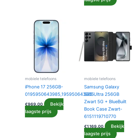
mobiele telefoons
mobiele telefoons
iPhone 17 256GB-
Samsung Galaxy
0195950643985,195950643985
S25 Ultra 256GB
Zwart 5G + BlueBuilt
Bekijk
€
969.00
Book Case Zwart-
laagste prijs
6151119710770
Bekijk
€
1,169.00
laagste prijs