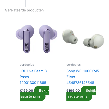
Gerelateerde producten
oordopjes
oordopjes
JBL Live Beam 3
Sony WF-1000XM5
Paars-
Zilver-
1200130011665
4548736143548
Bekijk
Bekijk
€
199.00
€
199.00
laagste prijs
laagste prijs