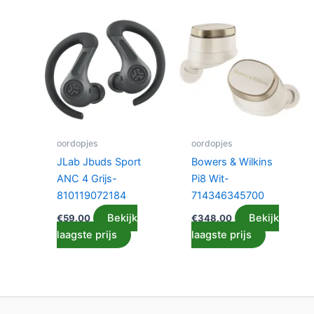
oordopjes
oordopjes
JLab Jbuds Sport
Bowers & Wilkins
ANC 4 Grijs-
Pi8 Wit-
810119072184
714346345700
Bekijk
Bekijk
€
59.00
€
348.00
laagste prijs
laagste prijs