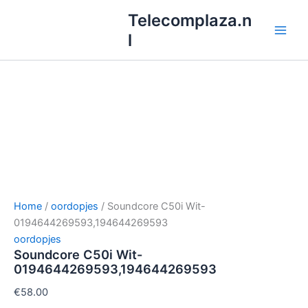
Ga
Telecomplaza.n
naar
l
de
inhoud
Home
/
oordopjes
/ Soundcore C50i Wit-
0194644269593,194644269593
oordopjes
Soundcore C50i Wit-
0194644269593,194644269593
€
58.00