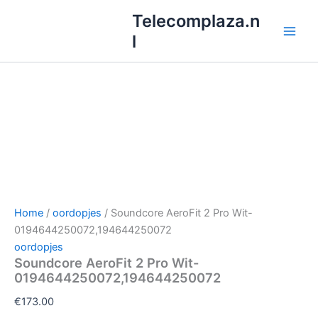
Ga
Telecomplaza.n
naar
l
de
inhoud
Home
/
oordopjes
/ Soundcore AeroFit 2 Pro Wit-
0194644250072,194644250072
oordopjes
Soundcore AeroFit 2 Pro Wit-
0194644250072,194644250072
€
173.00