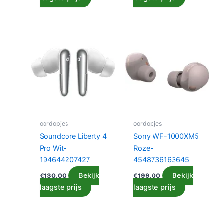
oordopjes
oordopjes
Soundcore Liberty 4
Sony WF-1000XM5
Pro Wit-
Roze-
194644207427
4548736163645
Bekijk
Bekijk
€
130.00
€
199.00
laagste prijs
laagste prijs