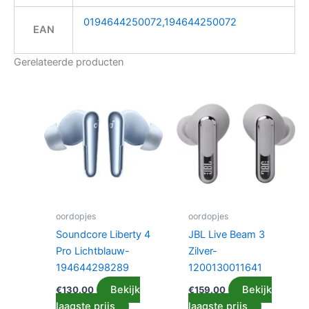
0194644250072,194644250072
EAN
Gerelateerde producten
oordopjes
oordopjes
Soundcore Liberty 4
JBL Live Beam 3
Pro Lichtblauw-
Zilver-
194644298289
1200130011641
Bekijk
Bekijk
€
130.00
€
159.00
laagste prijs
laagste prijs