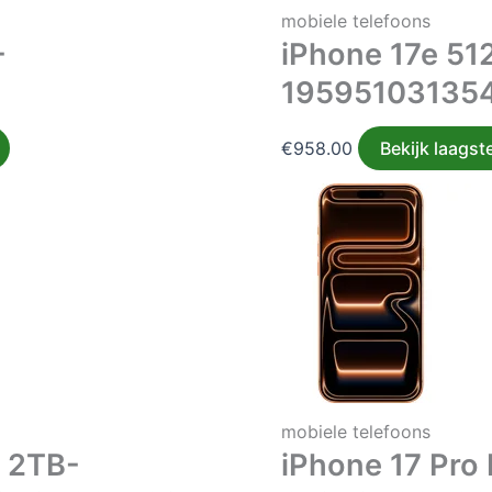
mobiele telefoons
-
iPhone 17e 51
19595103135
€
958.00
Bekijk laagste
mobiele telefoons
x 2TB-
iPhone 17 Pro