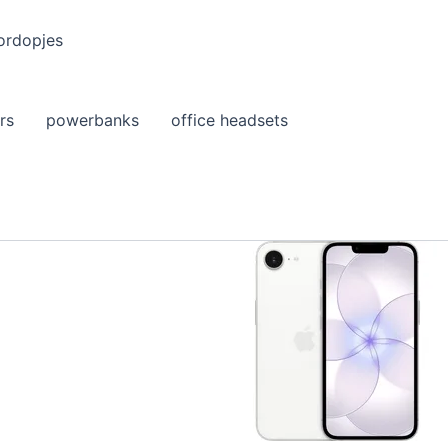
ordopjes
rs
powerbanks
office headsets