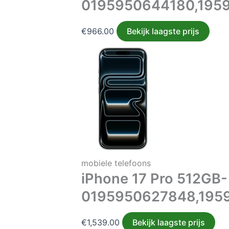
0195950644180,195
€
966.00
Bekijk laagste prijs
mobiele telefoons
iPhone 17 Pro 512GB-
0195950627848,195
€
1,539.00
Bekijk laagste prijs