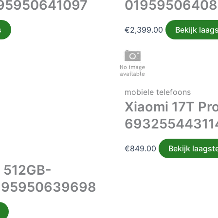
195950641097
01959506408
s
€
2,399.00
Bekijk laags
mobiele telefoons
Xiaomi 17T Pr
69325544311
€
849.00
Bekijk laagste
x 512GB-
195950639698