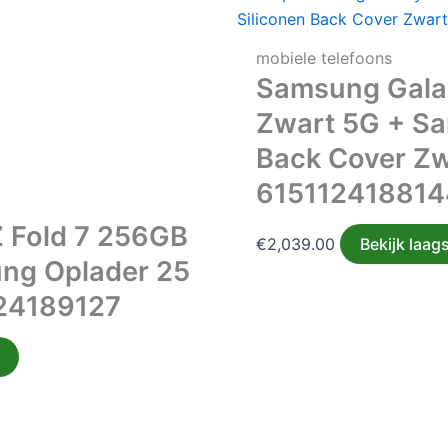
mobiele telefoons
Samsung Galax
Zwart 5G + Sa
Back Cover Zw
615112418814
 Fold 7 256GB
€
2,039.00
Bekijk laags
ng Oplader 25
24189127