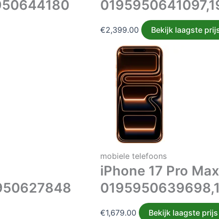
950644180
0195950641097,
€
2,399.00
Bekijk laagste prij
mobiele telefoons
iPhone 17 Pro Ma
950627848
0195950639698,
€
1,679.00
Bekijk laagste prijs