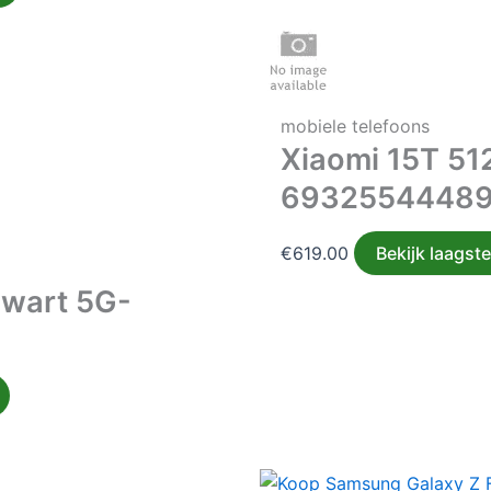
mobiele telefoons
Xiaomi 15T 51
6932554448
€
619.00
Bekijk laagste
Zwart 5G-