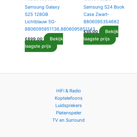
Samsung Galaxy
Samsung S24 Book
S25 128GB
Case Zwart-
Lichtblauw 5G-
8806095354682
8806095851136,8806095851143
Bekijk
€
55.00
Bekijk
laagste prijs
€
899.00
laagste prijs
HiFi & Radio
Koptelefoons
Luidsprekers
Platenspeler
TV en Surround