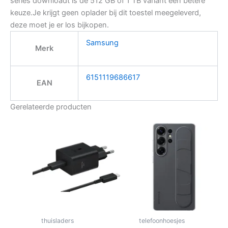
series downloadt is de 512 GB of 1 TB variant een betere
keuze.Je krijgt geen oplader bij dit toestel meegeleverd,
deze moet je er los bijkopen.
Samsung
Merk
6151119686617
EAN
Gerelateerde producten
thuisladers
telefoonhoesjes