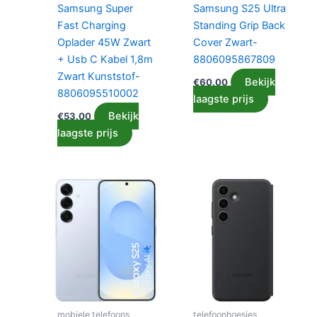
Samsung Super
Samsung S25 Ultra
Fast Charging
Standing Grip Back
Oplader 45W Zwart
Cover Zwart-
+ Usb C Kabel 1,8m
8806095867809
Zwart Kunststof-
Bekijk
€
60.00
8806095510002
laagste prijs
Bekijk
€
53.00
laagste prijs
mobiele telefoons
telefoonhoesjes