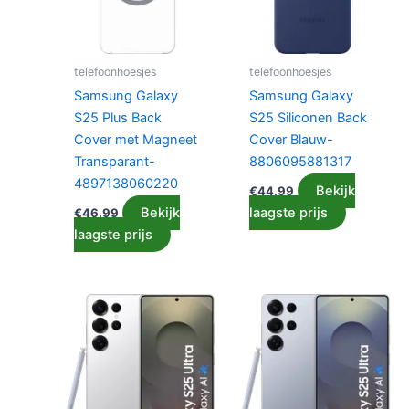
telefoonhoesjes
telefoonhoesjes
Samsung Galaxy
Samsung Galaxy
S25 Plus Back
S25 Siliconen Back
Cover met Magneet
Cover Blauw-
Transparant-
8806095881317
4897138060220
Bekijk
€
44.99
Bekijk
laagste prijs
€
46.99
laagste prijs