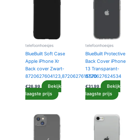
telefoonhoesjes
telefoonhoesjes
BlueBuilt Soft Case
BlueBuilt Protective
Apple iPhone Xr
Back Cover iPhone
Back cover Zwart-
13 Transparant-
8720627604123,8720627615570
8720627624534
Bekijk
Bekijk
€
26.99
€
31.99
laagste prijs
laagste prijs