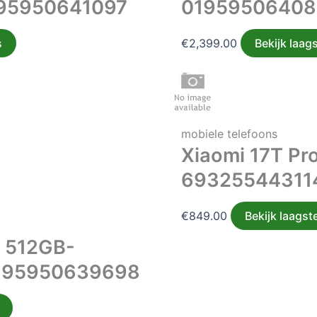
195950641097
01959506408
s
€
2,399.00
Bekijk laags
mobiele telefoons
Xiaomi 17T Pr
69325544311
€
849.00
Bekijk laagste
x 512GB-
195950639698