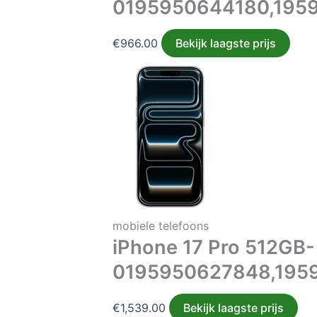
0195950644180,195
€
966.00
Bekijk laagste prijs
mobiele telefoons
iPhone 17 Pro 512GB-
0195950627848,195
€
1,539.00
Bekijk laagste prijs