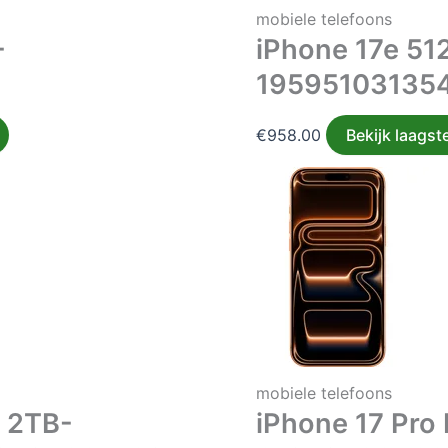
mobiele telefoons
-
iPhone 17e 51
19595103135
€
958.00
Bekijk laagste
mobiele telefoons
x 2TB-
iPhone 17 Pro