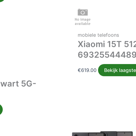
mobiele telefoons
Xiaomi 15T 51
6932554448
€
619.00
Bekijk laagste
Zwart 5G-