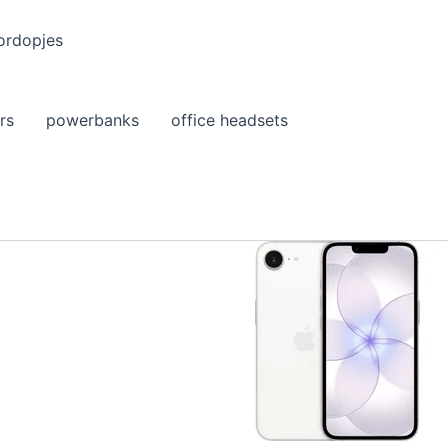
ordopjes
rs
powerbanks
office headsets