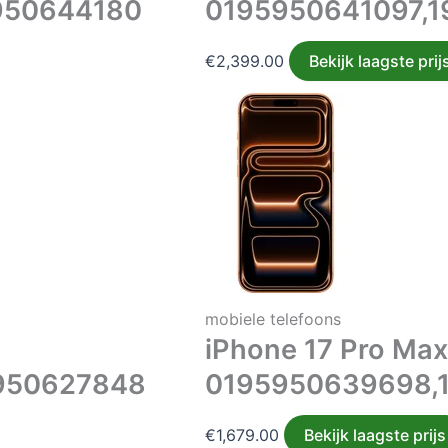
950644180
0195950641097,
€
2,399.00
Bekijk laagste prij
mobiele telefoons
iPhone 17 Pro Ma
950627848
0195950639698,
€
1,679.00
Bekijk laagste prijs