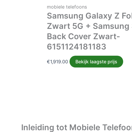
mobiele telefoons
Samsung Galaxy Z Fo
Zwart 5G + Samsung 
Back Cover Zwart-
6151124181183
€
1,919.00
Bekijk laagste prijs
Inleiding tot Mobiele Telefo