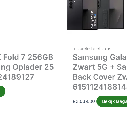
mobiele telefoons
 Fold 7 256GB
Samsung Galax
ng Oplader 25
Zwart 5G + Sa
24189127
Back Cover Zw
615112418814
€
2,039.00
Bekijk laags