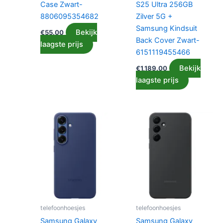
Case Zwart-
S25 Ultra 256GB
8806095354682
Zilver 5G +
Samsung Kindsuit
Bekijk
€
55.00
Back Cover Zwart-
laagste prijs
6151119455466
Bekijk
€
1,189.00
laagste prijs
telefoonhoesjes
telefoonhoesjes
Samsung Galaxy
Samsung Galaxy