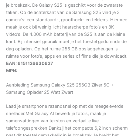
je broekzak. De Galaxy S25 is geschikt voor de zwaarste
taken. Op de achterkant van de Samsung S25 vind je 3
camera’s: een standaard-, groothoek- en telelens. Hiermee
maak je ook bij weinig licht haarscherpe foto’s en 8K
video’s. De 4.000 mAh batterij van de S25 is aan de kleine
kant. Bij intensief gebruik moet je het toestel gedurende de
dag opladen. Op het ruime 256 GB opslaggeheugen is
ruimte voor foto’s, apps en series of films die je downloadt.
EAN: 6151126630627
MPN:
Aanbieding Samsung Galaxy S25 256GB Zilver 5G +
Samsung Oplader 25 Watt Zwart
Laad je smartphone razendsnel op met de meegeleverde
snellader.Met Galaxy AI bewerk je foto’s, maak je
samenvattingen van teksten en vertaal je live
telefoongesprekken.Dankzij het compacte 6,2 inch scherm
past dit toestel gemakkelijk in je broekzak.Je breidt het