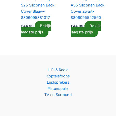
S25 Siliconen Back
A55 Siliconen Back
Cover Blauw-
Cover Zwart-
8806095881317
8806095542560
Bekijk
Bekijk
€
44.99
€
44.99
laagste prijs
laagste prijs
HiFi & Radio
Koptelefoons
Luidsprekers
Platenspeler
TV en Surround