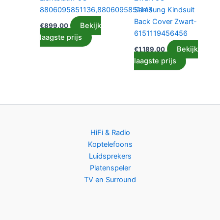
8806095851136,8806095851143
Samsung Kindsuit
Back Cover Zwart-
Bekijk
€
899.00
6151119456456
laagste prijs
Bekijk
€
1,189.00
laagste prijs
HiFi & Radio
Koptelefoons
Luidsprekers
Platenspeler
TV en Surround