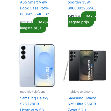
A55 Smart View
poorten 35W-
Book Case Roze-
8806092265585
8806095546582
Bekijk
€
43.99
Bekijk
laagste prijs
€
55.00
laagste prijs
mobiele telefoons
mobiele telefoons
Samsung Galaxy
Samsung Galaxy
S25 128GB
S25 Ultra 256GB
Lichtblauw 5G-
Zwart 5G +