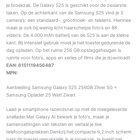
je broekzak. De Galaxy S25 is geschikt voor de zwaarste
taken. Op de achterkant van de Samsung S25 vind je 3
camera’s: een standaard-, groothoek- en telelens. Hiermee
maak je ook bij weinig licht haarscherpe foto’s en 8K
video’s. De 4.000 mAh batterij van de S25 is aan de kleine
kant. Bij intensief gebruik moet je het toestel gedurende de
dag opladen. Op het ruime 256 GB opslaggeheugen is
ruimte voor foto’s, apps en series of films die je downloadt.
EAN: 6151119456487
MPN:
Aanbieding Samsung Galaxy S25 256GB Zilver 5G +
Samsung Oplader 25 Watt Zwart
Laad je smartphone razendsnel op met de meegeleverde
snellader.Met Galaxy AI bewerk je foto’s, maak je
samenvattingen van teksten en vertaal je live
telefoongesprekken.Dankzij het compacte 6,2 inch scherm
past dit toestel gemakkelijk in je broekzak.Je breidt het