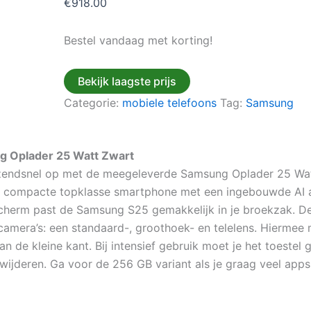
€
918.00
Bestel vandaag met korting!
Bekijk laagste prijs
Categorie:
mobiele telefoons
Tag:
Samsung
g Oplader 25 Watt Zwart
endsnel op met de meegeleverde Samsung Oplader 25 Watt 
 compacte topklasse smartphone met een ingebouwde AI as
hd scherm past de Samsung S25 gemakkelijk in je broekzak. 
mera’s: een standaard-, groothoek- en telelens. Hiermee ma
an de kleine kant. Bij intensief gebruik moet je het toest
ijderen. Ga voor de 256 GB variant als je graag veel apps