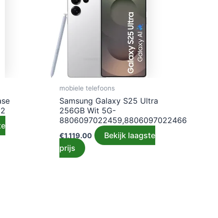
mobiele telefoons
ase
Samsung Galaxy S25 Ultra
82
256GB Wit 5G-
8806097022459,8806097022466
te
Bekijk laagste
€
1,119.00
prijs