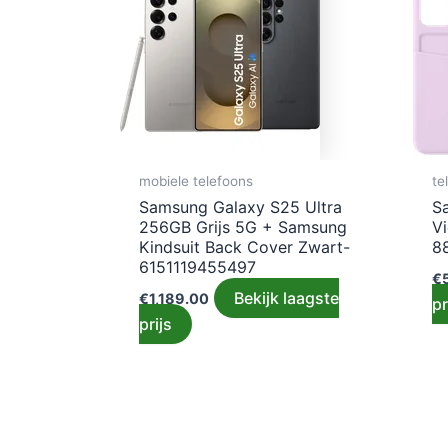
mobiele telefoons
te
Samsung Galaxy S25 Ultra
S
256GB Grijs 5G + Samsung
V
Kindsuit Back Cover Zwart-
8
6151119455497
€
Bekijk laagste
€
1,189.00
pr
prijs