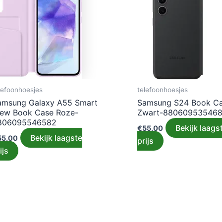
lefoonhoesjes
telefoonhoesjes
amsung Galaxy A55 Smart
Samsung S24 Book C
iew Book Case Roze-
Zwart-88060953546
806095546582
Bekijk laags
€
55.00
Bekijk laagste
55.00
prijs
ijs