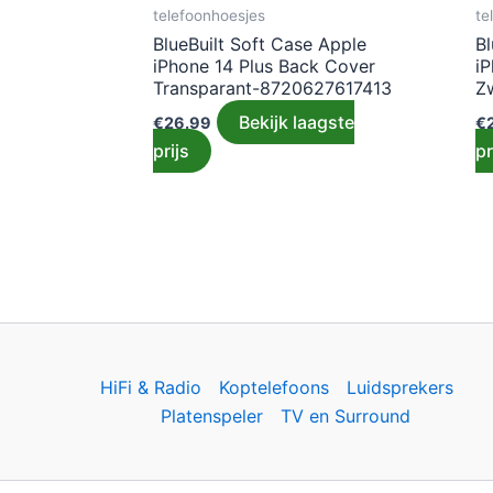
telefoonhoesjes
te
BlueBuilt Soft Case Apple
Bl
iPhone 14 Plus Back Cover
i
Transparant-8720627617413
Z
Bekijk laagste
€
26.99
€
prijs
pr
HiFi & Radio
Koptelefoons
Luidsprekers
Platenspeler
TV en Surround