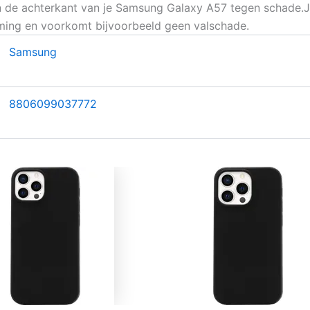
n de achterkant van je Samsung Galaxy A57 tegen schade.J
rming en voorkomt bijvoorbeeld geen valschade.
Samsung
8806099037772