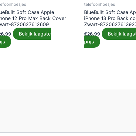
lefoonhoesjes
telefoonhoesjes
ueBuilt Soft Case Apple
BlueBuilt Soft Case Ap
Phone 12 Pro Max Back Cover
iPhone 13 Pro Back co
wart-8720627612609
Zwart-872062761392
Bekijk laagste
Bekijk laags
26.99
€
26.99
ijs
prijs