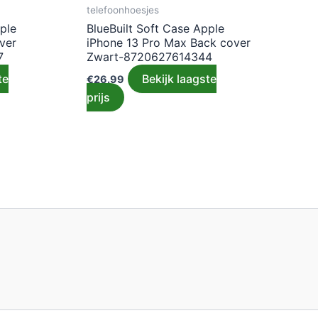
telefoonhoesjes
ple
BlueBuilt Soft Case Apple
ver
iPhone 13 Pro Max Back cover
7
Zwart-8720627614344
te
Bekijk laagste
€
26.99
prijs