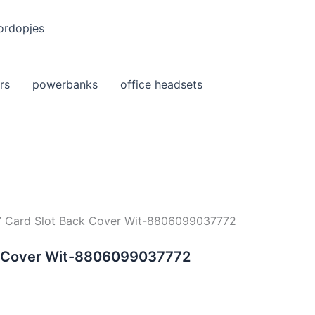
ordopjes
rs
powerbanks
office headsets
 Card Slot Back Cover Wit-8806099037772
k Cover Wit-8806099037772