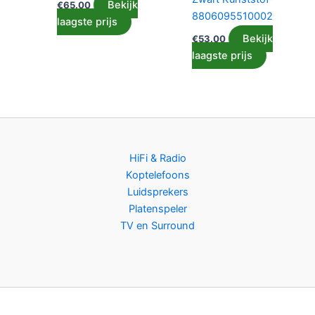
Bekijk
€
65.00
8806095510002
laagste prijs
Bekijk
€
53.00
laagste prijs
HiFi & Radio
Koptelefoons
Luidsprekers
Platenspeler
TV en Surround