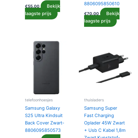
8806095850610
Bekijk
€
55.00
laagste prijs
Bekijk
€
70.00
laagste prijs
telefoonhoesjes
thuisladers
Samsung Galaxy
Samsung Super
S25 Ultra Kindsuit
Fast Charging
Back Cover Zwart-
Oplader 45W Zwart
8806095850573
+ Usb C Kabel 1,8m
Zwart Kunststof-