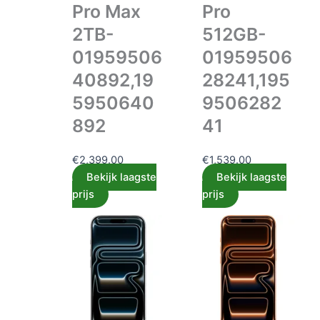
Pro Max
Pro
2TB-
512GB-
01959506
01959506
40892,19
28241,195
5950640
9506282
892
41
€
2,399.00
€
1,539.00
Bekijk laagste
Bekijk laagste
prijs
prijs