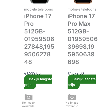
mobiele telefoons
mobiele telefoons
iPhone 17
iPhone 17
Pro
Pro Max
512GB-
512GB-
01959506
01959506
27848,195
39698,19
9506278
5950639
48
698
€
1,539.00
€
1,679.00
Bekijk laagste
Bekijk laagste
prijs
prijs