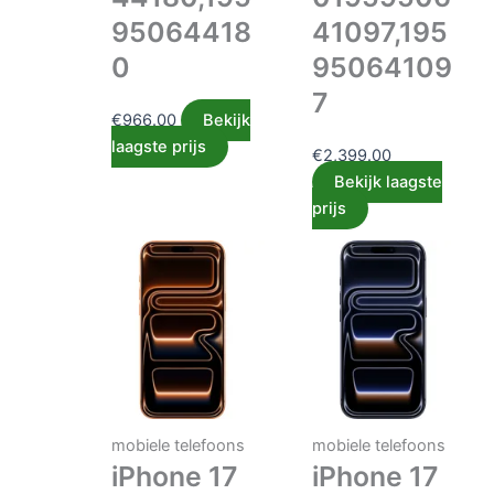
95064418
41097,195
0
95064109
7
€
966.00
Bekijk
laagste prijs
€
2,399.00
Bekijk laagste
prijs
mobiele telefoons
mobiele telefoons
iPhone 17
iPhone 17