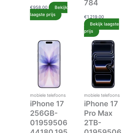
784
€
958.00
Bekijk
laagste prijs
€
1,219.00
Bekijk laagste
prijs
mobiele telefoons
mobiele telefoons
iPhone 17
iPhone 17
256GB-
Pro Max
01959506
2TB-
44180,195
01959506