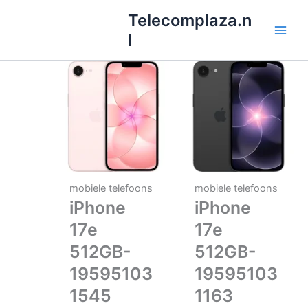
Ga
Telecomplaza.n
naar
l
de
inhoud
mobiele telefoons
mobiele telefoons
iPhone
iPhone
17e
17e
512GB-
512GB-
19595103
19595103
1545
1163