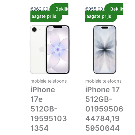
€
962.00
Bekijk
€
955.00
Bekijk
laagste prijs
laagste prijs
mobiele telefoons
mobiele telefoons
iPhone
iPhone 17
17e
512GB-
512GB-
01959506
19595103
44784,19
1354
5950644