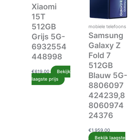
Xiaomi
15T
512GB
mobiele telefoons
Samsung
Grijs 5G-
Galaxy Z
6932554
Fold 7
448998
512GB
€
619.00
Bekijk
Blauw 5G-
laagste prijs
8806097
424239,8
8060974
24376
€
1,959.00
Bekijk laagste