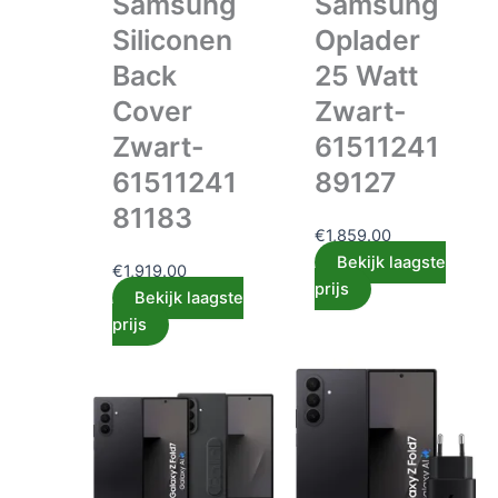
Samsung
Samsung
Siliconen
Oplader
Back
25 Watt
Cover
Zwart-
Zwart-
61511241
61511241
89127
81183
€
1,859.00
Bekijk laagste
€
1,919.00
prijs
Bekijk laagste
prijs