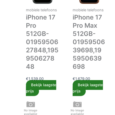
mobiele telefoons
mobiele telefoons
iPhone 17
iPhone 17
Pro
Pro Max
512GB-
512GB-
01959506
01959506
27848,195
39698,19
9506278
5950639
48
698
€
1,539.00
€
1,679.00
Bekijk laagste
Bekijk laagste
prijs
prijs