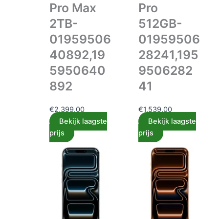
Pro Max
Pro
2TB-
512GB-
01959506
01959506
40892,19
28241,195
5950640
9506282
892
41
€
2,399.00
€
1,539.00
Bekijk laagste
Bekijk laagste
prijs
prijs