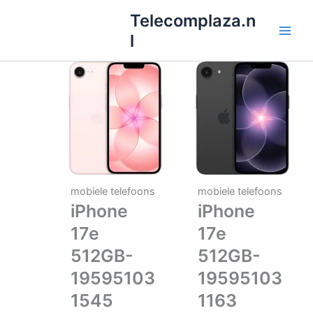
Ga
Telecomplaza.n
naar
l
de
inhoud
mobiele telefoons
mobiele telefoons
iPhone
iPhone
17e
17e
512GB-
512GB-
19595103
19595103
1545
1163