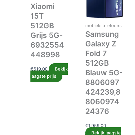
Xiaomi
15T
512GB
mobiele telefoons
Samsung
Grijs 5G-
Galaxy Z
6932554
Fold 7
448998
512GB
€
619.00
Bekijk
Blauw 5G-
laagste prijs
8806097
424239,8
8060974
24376
€
1,959.00
Bekijk laagste