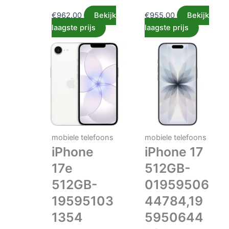
€
962.00
Bekijk
€
955.00
Bekijk
laagste prijs
laagste prijs
mobiele telefoons
mobiele telefoons
iPhone
iPhone 17
17e
512GB-
512GB-
01959506
19595103
44784,19
1354
5950644