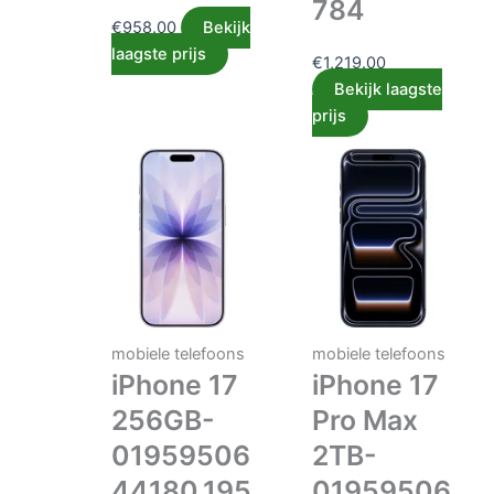
784
€
958.00
Bekijk
laagste prijs
€
1,219.00
Bekijk laagste
prijs
mobiele telefoons
mobiele telefoons
iPhone 17
iPhone 17
256GB-
Pro Max
01959506
2TB-
44180,195
01959506