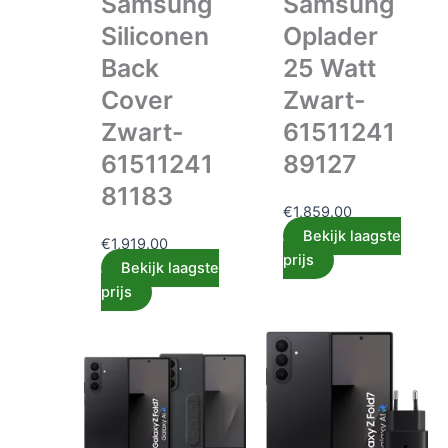
Samsung
Samsung
Siliconen
Oplader
Back
25 Watt
Cover
Zwart-
Zwart-
61511241
61511241
89127
81183
€
1,859.00
Bekijk laagste
€
1,919.00
prijs
Bekijk laagste
prijs