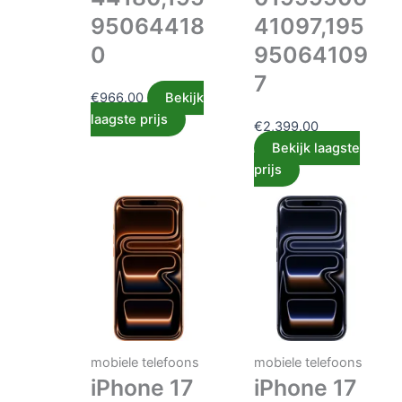
95064418
41097,195
0
95064109
7
€
966.00
Bekijk
laagste prijs
€
2,399.00
Bekijk laagste
prijs
mobiele telefoons
mobiele telefoons
iPhone 17
iPhone 17