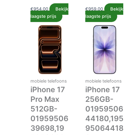
€
954.00
Bekijk
€
959.00
Bekijk
laagste prijs
laagste prijs
mobiele telefoons
mobiele telefoons
iPhone 17
iPhone 17
Pro Max
256GB-
512GB-
01959506
01959506
44180,195
39698,19
95064418