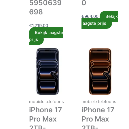
5950639
0
698
€
964.00
Bekijk
laagste prijs
€
1,719.00
Bekijk laagste
prijs
mobiele telefoons
mobiele telefoons
iPhone 17
iPhone 17
Pro Max
Pro Max
2TB-
2TB-