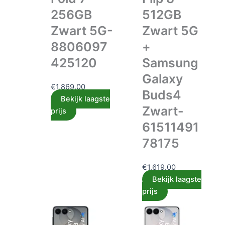
256GB
512GB
Zwart 5G-
Zwart 5G
8806097
+
425120
Samsung
Galaxy
€
1,869.00
Buds4
Bekijk laagste
Zwart-
prijs
61511491
78175
€
1,619.00
Bekijk laagste
prijs