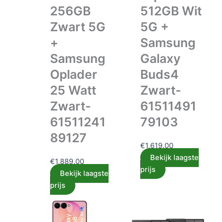
256GB
512GB Wit
Zwart 5G
5G +
+
Samsung
Samsung
Galaxy
Oplader
Buds4
25 Watt
Zwart-
Zwart-
61511491
61511241
79103
89127
€
1,619.00
Bekijk laagste
€
1,889.00
prijs
Bekijk laagste
prijs