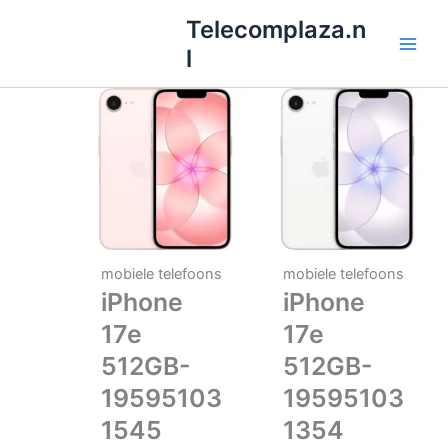
Ga
Telecomplaza.n
naar
l
de
inhoud
mobiele telefoons
mobiele telefoons
iPhone
iPhone
17e
17e
512GB-
512GB-
19595103
19595103
1545
1354