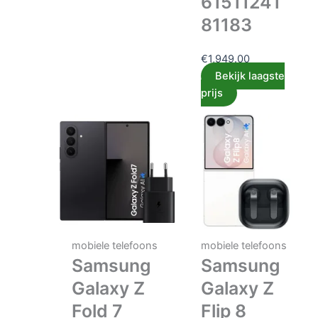
61511241
81183
€
1,949.00
Bekijk laagste
prijs
mobiele telefoons
mobiele telefoons
Samsung
Samsung
Galaxy Z
Galaxy Z
Fold 7
Flip 8