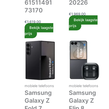
61511491
20226
73170
€
1,969.00
Bekijk laagste
€
1,619.00
prijs
Bekijk laagste
prijs
mobiele telefoons
mobiele telefoons
Samsung
Samsung
Galaxy Z
Galaxy Z
Fold 7
Flip 8