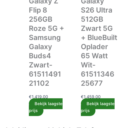
Galaxy Z
Galaxy
Flip 8
S26 Ultra
256GB
512GB
Roze 5G +
Zwart 5G
Samsung
+ BlueBuilt
Galaxy
Oplader
Buds4
65 Watt
Zwart-
Wit-
61511491
61511346
21102
25677
€
1,419.00
€
1,459.00
Bekijk laagste
Bekijk laagste
prijs
prijs