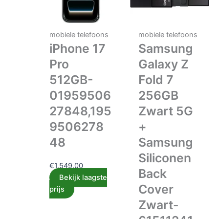
mobiele telefoons
mobiele telefoons
iPhone 17
Samsung
Pro
Galaxy Z
512GB-
Fold 7
01959506
256GB
27848,195
Zwart 5G
9506278
+
48
Samsung
Siliconen
€
1,549.00
Back
Bekijk laagste
Cover
prijs
Zwart-