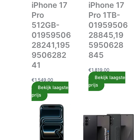
iPhone 17
iPhone 17
Pro
Pro 1TB-
512GB-
01959506
01959506
28845,19
28241,195
5950628
9506282
845
41
€
1,819.00
Bekijk laagste
€
1,549.00
prijs
Bekijk laagste
prijs