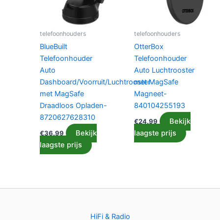
telefoonhouders
telefoonhouders
BlueBuilt
OtterBox
Telefoonhouder
Telefoonhouder
Auto
Auto Luchtrooster
Dashboard/Voorruit/Luchtrooster
met MagSafe
met MagSafe
Magneet-
Draadloos Opladen-
840104255193
8720627628310
Bekijk
€
24.99
Bekijk
laagste prijs
€
36.99
laagste prijs
HiFi & Radio