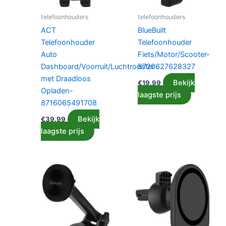
telefoonhouders
telefoonhouders
ACT
BlueBuilt
Telefoonhouder
Telefoonhouder
Auto
Fiets/Motor/Scooter-
Dashboard/Voorruit/Luchtrooster
8720627628327
met Draadloos
Bekijk
€
19.99
Opladen-
laagste prijs
8716065491708
Bekijk
€
39.99
laagste prijs