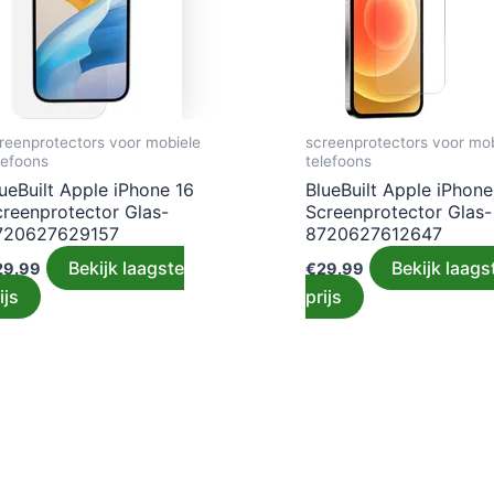
reenprotectors voor mobiele
screenprotectors voor mob
lefoons
telefoons
ueBuilt Apple iPhone 16
BlueBuilt Apple iPhone
creenprotector Glas-
Screenprotector Glas-
720627629157
8720627612647
Bekijk laagste
Bekijk laags
29.99
€
29.99
ijs
prijs