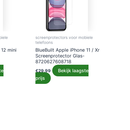
iele
screenprotectors voor mobiele
telefoons
 12 mini
BlueBuilt Apple iPhone 11 / Xr
Screenprotector Glas-
8720627608718
te
Bekijk laagste
€
29.99
prijs