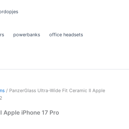
ordopjes
rs
powerbanks
office headsets
ons
/ PanzerGlass Ultra-Wide Fit Ceramic II Apple
2
I Apple iPhone 17 Pro