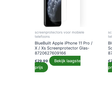
screenprotectors voor mobiele
sc
telefoons
te
BlueBuilt Apple iPhone 11 Pro /
Bl
X / Xs Screenprotector Glas-
S
8720627609166
8
Bekijk laagste
€
29.99
€
prijs
pr