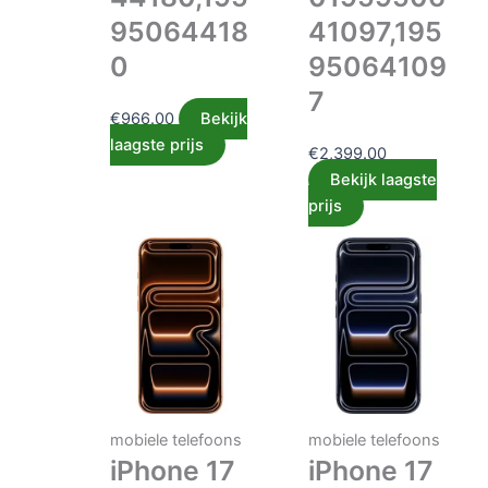
95064418
41097,195
0
95064109
7
€
966.00
Bekijk
laagste prijs
€
2,399.00
Bekijk laagste
prijs
mobiele telefoons
mobiele telefoons
iPhone 17
iPhone 17