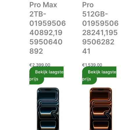
Pro Max
Pro
2TB-
512GB-
01959506
01959506
40892,19
28241,195
5950640
9506282
892
41
€
2,399.00
€
1,539.00
Bekijk laagste
Bekijk laagste
prijs
prijs