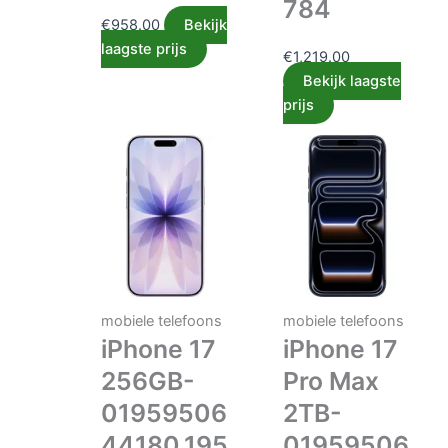
784
€
958.00
Bekijk
laagste prijs
€
1,219.00
Bekijk laagste
prijs
mobiele telefoons
mobiele telefoons
iPhone 17
iPhone 17
256GB-
Pro Max
01959506
2TB-
44180,195
01959506