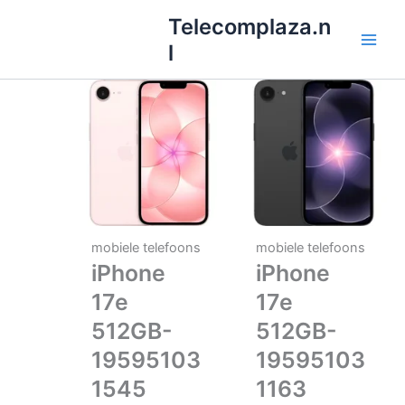
Ga
Telecomplaza.n
naar
l
de
inhoud
mobiele telefoons
mobiele telefoons
iPhone
iPhone
17e
17e
512GB-
512GB-
19595103
19595103
1545
1163