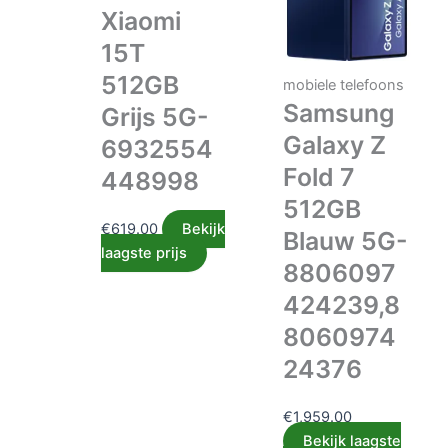
Xiaomi
15T
512GB
mobiele telefoons
Samsung
Grijs 5G-
Galaxy Z
6932554
Fold 7
448998
512GB
€
619.00
Bekijk
Blauw 5G-
laagste prijs
8806097
424239,8
8060974
24376
€
1,959.00
Bekijk laagste