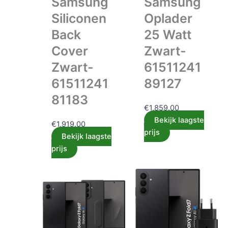
Samsung
Samsung
Siliconen
Oplader
Back
25 Watt
Cover
Zwart-
Zwart-
61511241
61511241
89127
81183
€
1,859.00
Bekijk laagste
€
1,919.00
prijs
Bekijk laagste
prijs