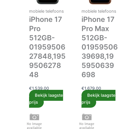
mobiele telefoons
mobiele telefoons
iPhone 17
iPhone 17
Pro
Pro Max
512GB-
512GB-
01959506
01959506
27848,195
39698,19
9506278
5950639
48
698
€
1,539.00
€
1,679.00
Bekijk laagste
Bekijk laagste
prijs
prijs