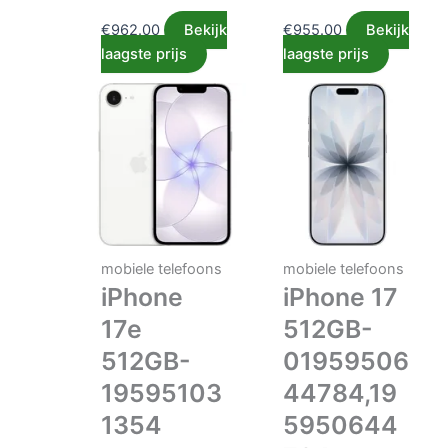
€
962.00
Bekijk
€
955.00
Bekijk
laagste prijs
laagste prijs
mobiele telefoons
mobiele telefoons
iPhone
iPhone 17
17e
512GB-
512GB-
01959506
19595103
44784,19
1354
5950644