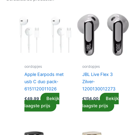
oordopjes
oordopjes
Apple Earpods met
JBL Live Flex 3
usb C duo pack-
Zilver-
6151120011026
1200130012273
Bekijk
Bekijk
€
49.99
€
154.00
laagste prijs
laagste prijs