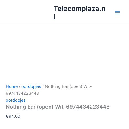
Ga
Telecomplaza.n
naar
l
de
inhoud
Home
/
oordopjes
/ Nothing Ear (open) Wit-
6974434223448
oordopjes
Nothing Ear (open) Wit-6974434223448
€
94.00