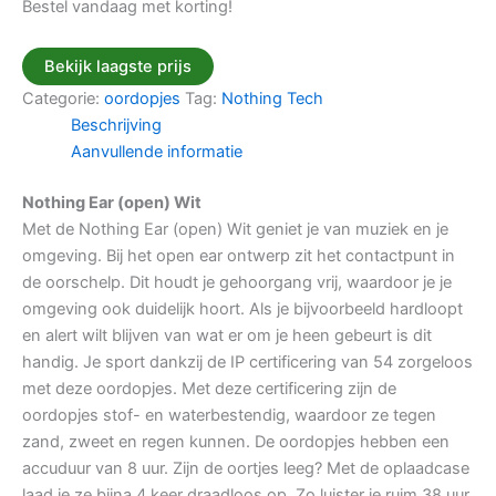
Bestel vandaag met korting!
Bekijk laagste prijs
Categorie:
oordopjes
Tag:
Nothing Tech
Beschrijving
Aanvullende informatie
Nothing Ear (open) Wit
Met de Nothing Ear (open) Wit geniet je van muziek en je
omgeving. Bij het open ear ontwerp zit het contactpunt in
de oorschelp. Dit houdt je gehoorgang vrij, waardoor je je
omgeving ook duidelijk hoort. Als je bijvoorbeeld hardloopt
en alert wilt blijven van wat er om je heen gebeurt is dit
handig. Je sport dankzij de IP certificering van 54 zorgeloos
met deze oordopjes. Met deze certificering zijn de
oordopjes stof- en waterbestendig, waardoor ze tegen
zand, zweet en regen kunnen. De oordopjes hebben een
accuduur van 8 uur. Zijn de oortjes leeg? Met de oplaadcase
laad je ze bijna 4 keer draadloos op. Zo luister je ruim 38 uur