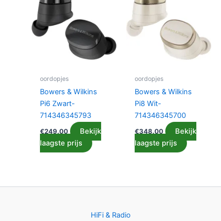
oordopjes
oordopjes
Bowers & Wilkins
Bowers & Wilkins
Pi6 Zwart-
Pi8 Wit-
714346345793
714346345700
Bekijk
Bekijk
€
249.00
€
348.00
laagste prijs
laagste prijs
HiFi & Radio