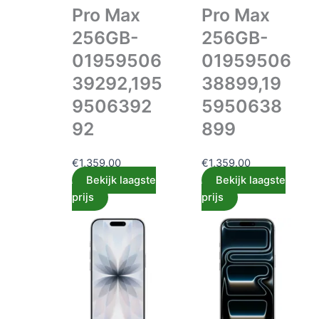
Pro Max
Pro Max
256GB-
256GB-
01959506
01959506
39292,195
38899,19
9506392
5950638
92
899
€
1,359.00
€
1,359.00
Bekijk laagste
Bekijk laagste
prijs
prijs