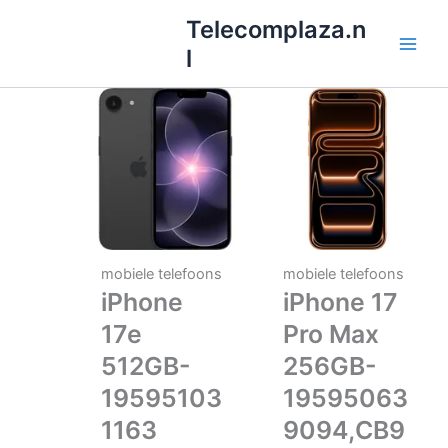
Ga
Telecomplaza.n
naar
l
de
inhoud
mobiele telefoons
mobiele telefoons
iPhone
iPhone 17
17e
Pro Max
512GB-
256GB-
19595103
19595063
1163
9094,CB9