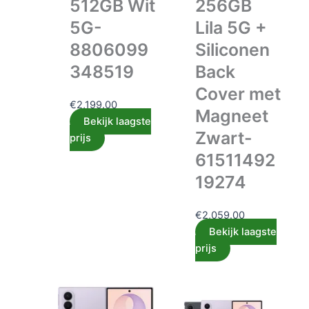
512GB Wit
256GB
5G-
Lila 5G +
8806099
Siliconen
348519
Back
Cover met
€
2,199.00
Magneet
Bekijk laagste
Zwart-
prijs
61511492
19274
€
2,059.00
Bekijk laagste
prijs