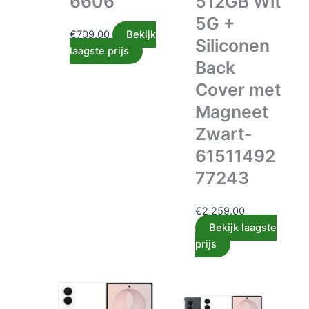
6606
512GB Wit
5G +
€
709.00
Bekijk
Siliconen
laagste prijs
Back
Cover met
Magneet
Zwart-
61511492
77243
€
2,259.00
Bekijk laagste
prijs