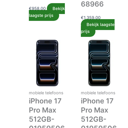
68966
€
958.00
Bekijk
laagste prijs
€
1,359.00
Bekijk laagste
prijs
mobiele telefoons
mobiele telefoons
iPhone 17
iPhone 17
Pro Max
Pro Max
512GB-
512GB-