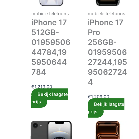
mobiele telefoons
mobiele telefoons
iPhone 17
iPhone 17
512GB-
Pro
01959506
256GB-
44784,19
01959506
5950644
27244,195
784
95062724
4
€
1,219.00
Bekijk laagste
€
1,209.00
prijs
Bekijk laagste
prijs