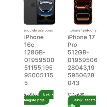
mobiele telefoons
mobiele telefoons
iPhone
iPhone 17
16e
Pro
128GB-
512GB-
01959500
01959506
51155,195
28043,19
95005115
5950628
5
043
€
601.00
Bekijk
€
1,459.00
laagste prijs
Bekijk laagste
prijs