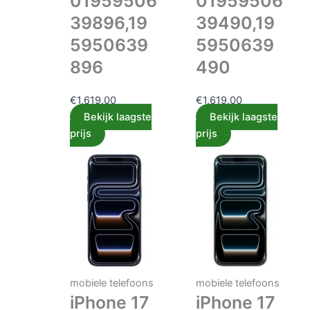
01959506
01959506
39896,19
39490,19
5950639
5950639
896
490
€
1,619.00
€
1,619.00
Bekijk laagste
Bekijk laagste
prijs
prijs
mobiele telefoons
mobiele telefoons
iPhone 17
iPhone 17