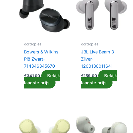
oordopjes
oordopjes
Bowers & Wilkins
JBL Live Beam 3
Pi8 Zwart-
Zilver-
714346345670
1200130011641
Bekijk
Bekijk
€
341.00
€
159.00
laagste prijs
laagste prijs