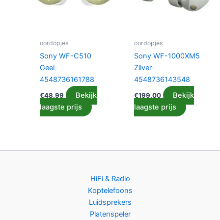
oordopjes
oordopjes
Sony WF-C510
Sony WF-1000XM5
Geel-
Zilver-
4548736161788
4548736143548
Bekijk
Bekijk
€
48.99
€
199.00
laagste prijs
laagste prijs
HiFi & Radio
Koptelefoons
Luidsprekers
Platenspeler