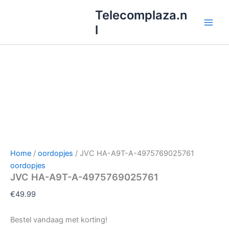
Ga
Telecomplaza.n
naar
l
de
inhoud
Home
/
oordopjes
/ JVC HA-A9T-A-4975769025761
oordopjes
JVC HA-A9T-A-4975769025761
€
49.99
Bestel vandaag met korting!