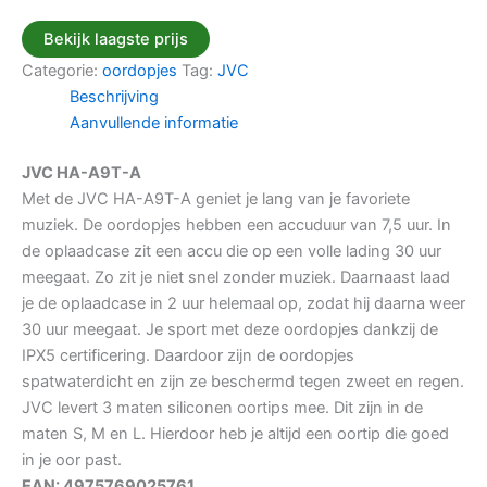
Bekijk laagste prijs
Categorie:
oordopjes
Tag:
JVC
Beschrijving
Aanvullende informatie
JVC HA-A9T-A
Met de JVC HA-A9T-A geniet je lang van je favoriete
muziek. De oordopjes hebben een accuduur van 7,5 uur. In
de oplaadcase zit een accu die op een volle lading 30 uur
meegaat. Zo zit je niet snel zonder muziek. Daarnaast laad
je de oplaadcase in 2 uur helemaal op, zodat hij daarna weer
30 uur meegaat. Je sport met deze oordopjes dankzij de
IPX5 certificering. Daardoor zijn de oordopjes
spatwaterdicht en zijn ze beschermd tegen zweet en regen.
JVC levert 3 maten siliconen oortips mee. Dit zijn in de
maten S, M en L. Hierdoor heb je altijd een oortip die goed
in je oor past.
EAN: 4975769025761