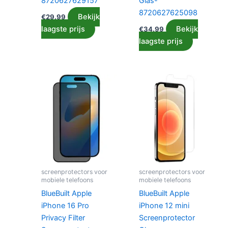
8720627629157
Glas-
8720627625098
Bekijk
€
29.99
laagste prijs
Bekijk
€
34.99
laagste prijs
screenprotectors voor
screenprotectors voor
mobiele telefoons
mobiele telefoons
BlueBuilt Apple
BlueBuilt Apple
iPhone 16 Pro
iPhone 12 mini
Privacy Filter
Screenprotector