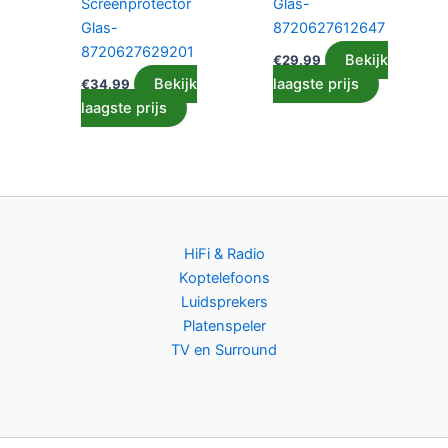
Screenprotector
Glas-
Glas-
8720627612647
8720627629201
Bekijk
€
29.99
Bekijk
laagste prijs
€
34.99
laagste prijs
HiFi & Radio
Koptelefoons
Luidsprekers
Platenspeler
TV en Surround