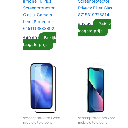
iPhone 16 Plus
Screenprotector
Screenprotector
Privacy Filter Glas-
Glas + Camera
8718819375814
Lens Protector-
Bekijk
€
32.99
6151116888892
laagste prijs
Bekijk
€
49.99
laagste prijs
screenprotectors voor
screenprotectors voor
mobiele telefoons
mobiele telefoons