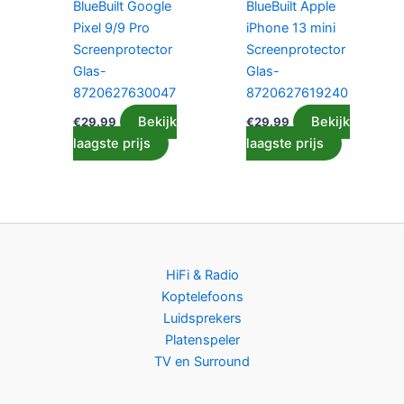
BlueBuilt Google
BlueBuilt Apple
Pixel 9/9 Pro
iPhone 13 mini
Screenprotector
Screenprotector
Glas-
Glas-
8720627630047
8720627619240
Bekijk
Bekijk
€
29.99
€
29.99
laagste prijs
laagste prijs
HiFi & Radio
Koptelefoons
Luidsprekers
Platenspeler
TV en Surround