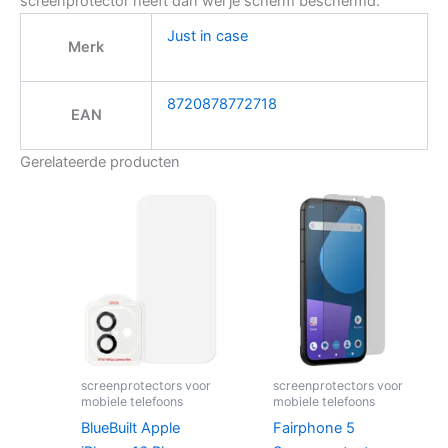
screenprotector heeft dan wel je scherm beschermd.
Just in case
Merk
8720878772718
EAN
Gerelateerde producten
screenprotectors voor
screenprotectors voor
mobiele telefoons
mobiele telefoons
BlueBuilt Apple
Fairphone 5