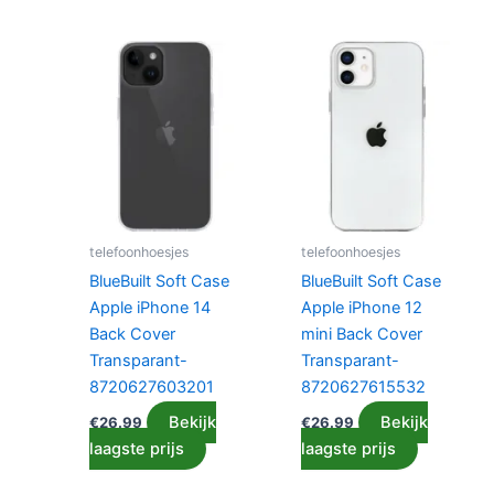
telefoonhoesjes
telefoonhoesjes
BlueBuilt Soft Case
BlueBuilt Soft Case
Apple iPhone 14
Apple iPhone 12
Back Cover
mini Back Cover
Transparant-
Transparant-
8720627603201
8720627615532
Bekijk
Bekijk
€
26.99
€
26.99
laagste prijs
laagste prijs