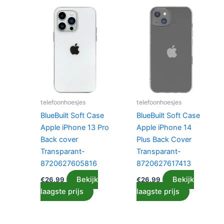
telefoonhoesjes
telefoonhoesjes
BlueBuilt Soft Case
BlueBuilt Soft Case
Apple iPhone 13 Pro
Apple iPhone 14
Back cover
Plus Back Cover
Transparant-
Transparant-
8720627605816
8720627617413
Bekijk
Bekijk
€
26.99
€
26.99
laagste prijs
laagste prijs