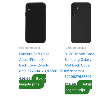
telefoonhoesjes
telefoonhoesjes
BlueBuilt Soft Case
BlueBuilt Soft Case
Apple iPhone Xr
Samsung Galaxy
Back cover Zwart-
A54 Back Cover
8720627604123,8720627615570
Transparant-
8720627623391
Bekijk
€
26.99
laagste prijs
Bekijk
€
29.99
laagste prijs