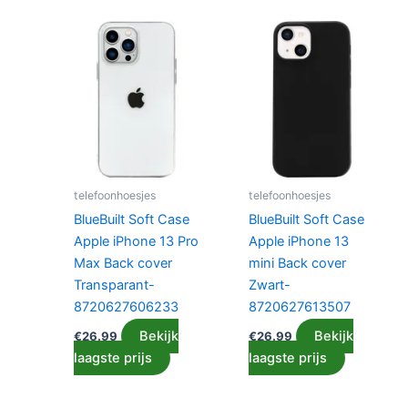
telefoonhoesjes
telefoonhoesjes
BlueBuilt Soft Case
BlueBuilt Soft Case
Apple iPhone 13 Pro
Apple iPhone 13
Max Back cover
mini Back cover
Transparant-
Zwart-
8720627606233
8720627613507
Bekijk
Bekijk
€
26.99
€
26.99
laagste prijs
laagste prijs