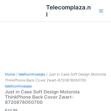
Ga
Telecomplaza.n
naar
l
de
inhoud
Home
/
telefoonhoesjes
/ Just in Case Soft Design Motorola
ThinkPhone Back Cover Zwart-8720878050700
telefoonhoesjes
Just in Case Soft Design Motorola
ThinkPhone Back Cover Zwart-
8720878050700
€
24.99