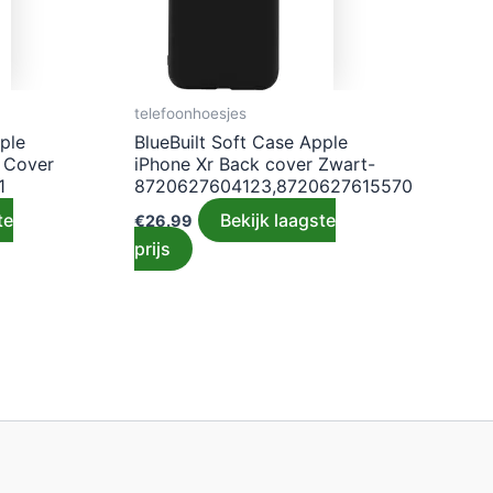
telefoonhoesjes
ple
BlueBuilt Soft Case Apple
k Cover
iPhone Xr Back cover Zwart-
1
8720627604123,8720627615570
te
Bekijk laagste
€
26.99
prijs