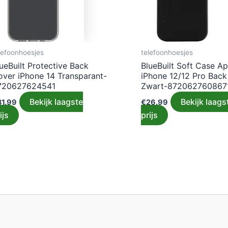
lefoonhoesjes
telefoonhoesjes
ueBuilt Protective Back
BlueBuilt Soft Case Ap
over iPhone 14 Transparant-
iPhone 12/12 Pro Bac
720627624541
Zwart-872062760867
Bekijk laagste
Bekijk laags
31.99
€
26.99
ijs
prijs