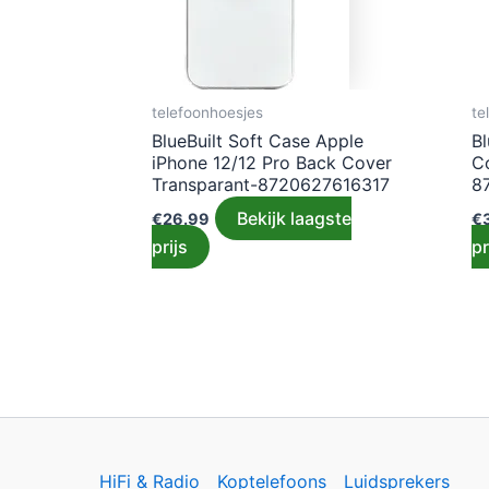
telefoonhoesjes
te
BlueBuilt Soft Case Apple
Bl
iPhone 12/12 Pro Back Cover
C
Transparant-8720627616317
8
Bekijk laagste
€
26.99
€
prijs
pr
HiFi & Radio
Koptelefoons
Luidsprekers