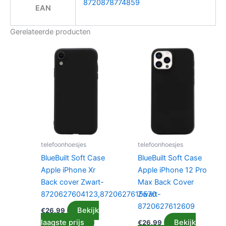
8720878774859
EAN
Gerelateerde producten
telefoonhoesjes
telefoonhoesjes
BlueBuilt Soft Case
BlueBuilt Soft Case
Apple iPhone Xr
Apple iPhone 12 Pro
Back cover Zwart-
Max Back Cover
8720627604123,8720627615570
Zwart-
8720627612609
Bekijk
€
26.99
laagste prijs
Bekijk
€
26.99