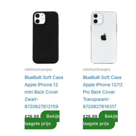
telefoonhoesjes
telefoonhoesjes
BlueBuilt Soft Case
BlueBuilt Soft Case
Apple iPhone 12
Apple iPhone 12/12
mini Back Cover
Pro Back Cover
Zwart-
Transparant-
8720627612159
8720627616317
Bekijk
Bekijk
€
26.99
€
26.99
laagste prijs
laagste prijs