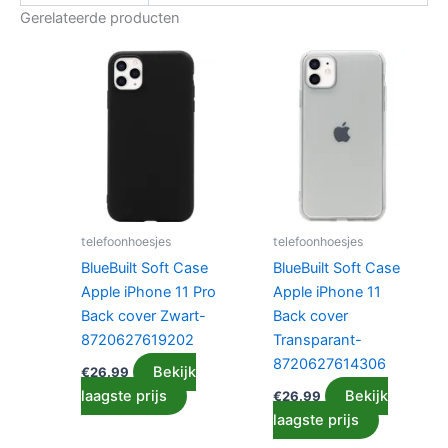
Gerelateerde producten
telefoonhoesjes
telefoonhoesjes
BlueBuilt Soft Case
BlueBuilt Soft Case
Apple iPhone 11 Pro
Apple iPhone 11
Back cover Zwart-
Back cover
8720627619202
Transparant-
8720627614306
Bekijk
€
26.99
laagste prijs
Bekijk
€
26.99
laagste prijs