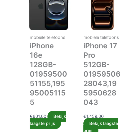
mobiele telefoons
mobiele telefoons
iPhone
iPhone 17
16e
Pro
128GB-
512GB-
01959500
01959506
51155,195
28043,19
95005115
5950628
5
043
€
601.00
Bekijk
€
1,459.00
laagste prijs
Bekijk laagste
prijs