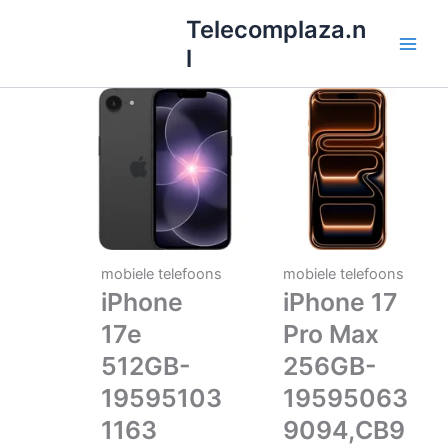
Ga
Telecomplaza.n
naar
l
de
inhoud
mobiele telefoons
mobiele telefoons
iPhone
iPhone 17
17e
Pro Max
512GB-
256GB-
19595103
19595063
1163
9094,CB9