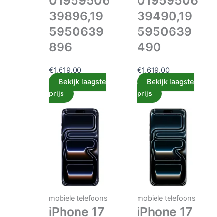
01959506
01959506
39896,19
39490,19
5950639
5950639
896
490
€
1,619.00
€
1,619.00
Bekijk laagste
Bekijk laagste
prijs
prijs
mobiele telefoons
mobiele telefoons
iPhone 17
iPhone 17