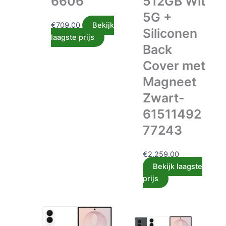
6606
512GB Wit
5G +
€
709.00
Bekijk
Siliconen
laagste prijs
Back
Cover met
Magneet
Zwart-
61511492
77243
€
2,259.00
Bekijk laagste
prijs