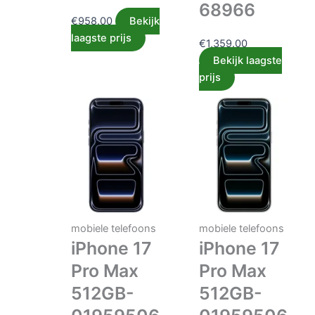
68966
€
958.00
Bekijk
laagste prijs
€
1,359.00
Bekijk laagste
prijs
mobiele telefoons
mobiele telefoons
iPhone 17
iPhone 17
Pro Max
Pro Max
512GB-
512GB-