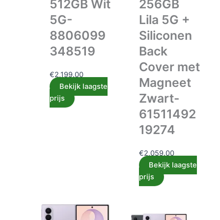
512GB Wit
256GB
5G-
Lila 5G +
8806099
Siliconen
348519
Back
Cover met
€
2,199.00
Magneet
Bekijk laagste
Zwart-
prijs
61511492
19274
€
2,059.00
Bekijk laagste
prijs