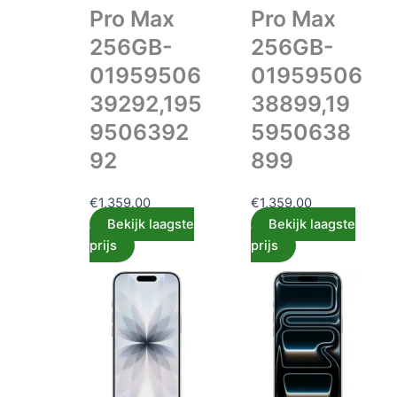
Pro Max
Pro Max
256GB-
256GB-
01959506
01959506
39292,195
38899,19
9506392
5950638
92
899
€
1,359.00
€
1,359.00
Bekijk laagste
Bekijk laagste
prijs
prijs