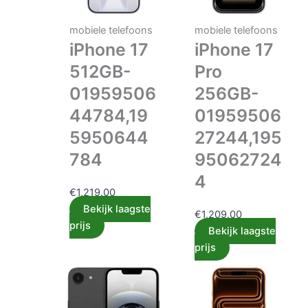
mobiele telefoons
mobiele telefoons
iPhone 17
iPhone 17
512GB-
Pro
01959506
256GB-
44784,19
01959506
5950644
27244,195
784
95062724
4
€
1,219.00
Bekijk laagste
€
1,209.00
prijs
Bekijk laagste
prijs