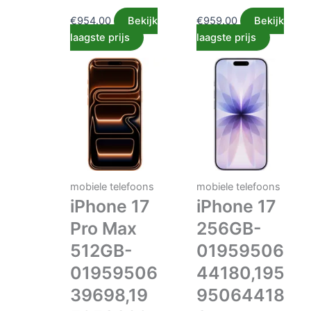
€
954.00
Bekijk
€
959.00
Bekijk
laagste prijs
laagste prijs
mobiele telefoons
mobiele telefoons
iPhone 17
iPhone 17
Pro Max
256GB-
512GB-
01959506
01959506
44180,195
39698,19
95064418