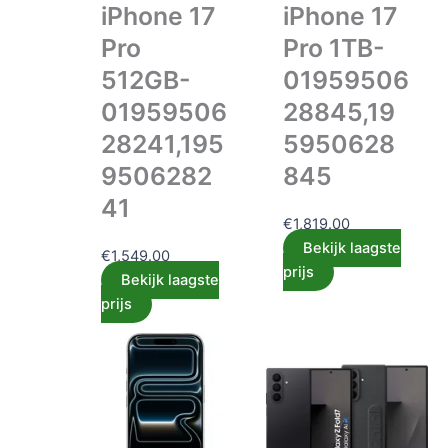
iPhone 17
iPhone 17
Pro
Pro 1TB-
512GB-
01959506
01959506
28845,19
28241,195
5950628
9506282
845
41
€
1,819.00
Bekijk laagste
€
1,549.00
prijs
Bekijk laagste
prijs