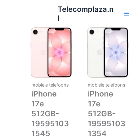
Ga
Telecomplaza.n
naar
l
de
inhoud
mobiele telefoons
mobiele telefoons
iPhone
iPhone
17e
17e
512GB-
512GB-
19595103
19595103
1545
1354