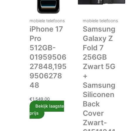
mobiele telefoons
mobiele telefoons
iPhone 17
Samsung
Pro
Galaxy Z
512GB-
Fold 7
01959506
256GB
27848,195
Zwart 5G
9506278
+
48
Samsung
Siliconen
€
1,549.00
Back
Bekijk laagste
Cover
prijs
Zwart-