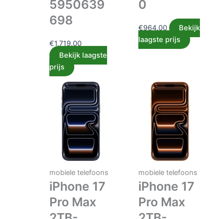
5950639
0
698
€
964.00
Bekijk
laagste prijs
€
1,719.00
Bekijk laagste
prijs
mobiele telefoons
mobiele telefoons
iPhone 17
iPhone 17
Pro Max
Pro Max
2TB-
2TB-