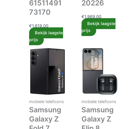
61511491
20226
73170
€
1,969.00
Bekijk laagste
€
1,619.00
prijs
Bekijk laagste
prijs
mobiele telefoons
mobiele telefoons
Samsung
Samsung
Galaxy Z
Galaxy Z
Fold 7
Flip 8