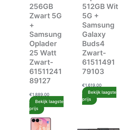
256GB
512GB Wit
Zwart 5G
5G +
+
Samsung
Samsung
Galaxy
Oplader
Buds4
25 Watt
Zwart-
Zwart-
61511491
61511241
79103
89127
€
1,619.00
Bekijk laagste
€
1,889.00
prijs
Bekijk laagste
prijs