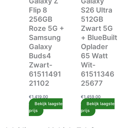
Galaxy Z
Galaxy
Flip 8
S26 Ultra
256GB
512GB
Roze 5G +
Zwart 5G
Samsung
+ BlueBuilt
Galaxy
Oplader
Buds4
65 Watt
Zwart-
Wit-
61511491
61511346
21102
25677
€
1,419.00
€
1,459.00
Bekijk laagste
Bekijk laagste
prijs
prijs