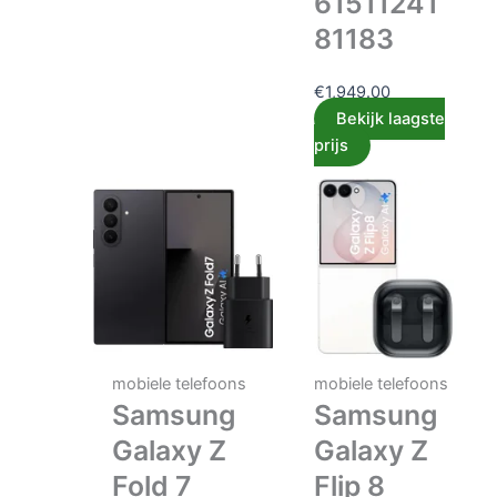
61511241
81183
€
1,949.00
Bekijk laagste
prijs
mobiele telefoons
mobiele telefoons
Samsung
Samsung
Galaxy Z
Galaxy Z
Fold 7
Flip 8