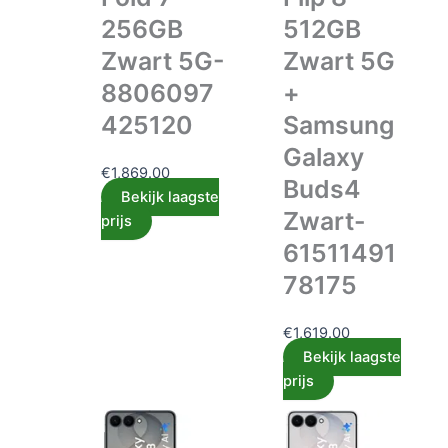
256GB
512GB
Zwart 5G-
Zwart 5G
8806097
+
425120
Samsung
Galaxy
€
1,869.00
Buds4
Bekijk laagste
Zwart-
prijs
61511491
78175
€
1,619.00
Bekijk laagste
prijs