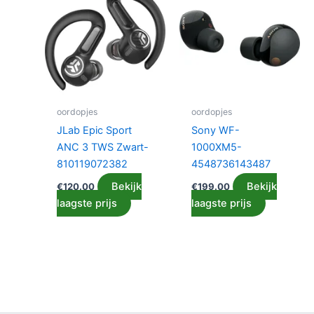
oordopjes
oordopjes
JLab Epic Sport
Sony WF-
ANC 3 TWS Zwart-
1000XM5-
810119072382
4548736143487
Bekijk
Bekijk
€
120.00
€
199.00
laagste prijs
laagste prijs