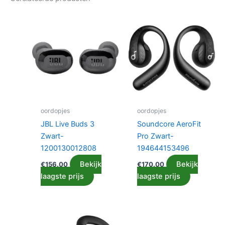
oordopjes
oordopjes
JBL Live Buds 3
Soundcore AeroFit
Zwart-
Pro Zwart-
1200130012808
194644153496
Bekijk
Bekijk
€
156.00
€
170.00
laagste prijs
laagste prijs