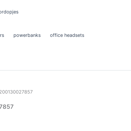
ordopjes
rs
powerbanks
office headsets
1200130027857
27857