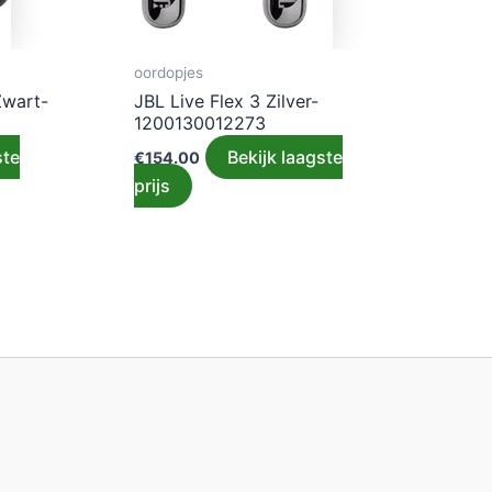
oordopjes
Zwart-
JBL Live Flex 3 Zilver-
1200130012273
ste
Bekijk laagste
€
154.00
prijs