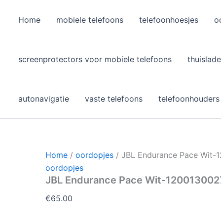
Home
mobiele telefoons
telefoonhoesjes
o
l
screenprotectors voor mobiele telefoons
thuislade
autonavigatie
vaste telefoons
telefoonhouders
Home
/
oordopjes
/ JBL Endurance Pace Wit-
oordopjes
JBL Endurance Pace Wit-12001300
€
65.00