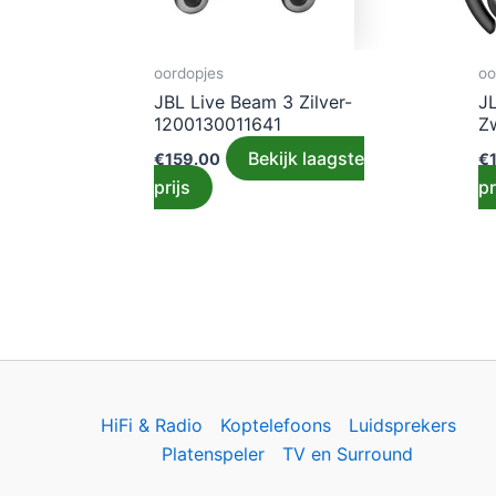
oordopjes
oo
JBL Live Beam 3 Zilver-
J
1200130011641
Z
Bekijk laagste
€
159.00
€
prijs
pr
HiFi & Radio
Koptelefoons
Luidsprekers
Platenspeler
TV en Surround