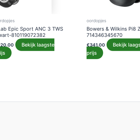
rdopjes
oordopjes
Lab Epic Sport ANC 3 TWS
Bowers & Wilkins Pi8 
wart-810119072382
714346345670
Bekijk laagste
Bekijk laag
120.00
€
341.00
ijs
prijs