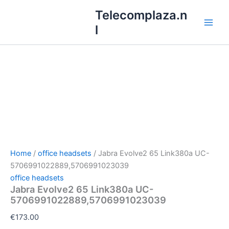
Ga
Telecomplaza.n
naar
l
de
inhoud
Home
/
office headsets
/ Jabra Evolve2 65 Link380a UC-
5706991022889,5706991023039
office headsets
Jabra Evolve2 65 Link380a UC-
5706991022889,5706991023039
€
173.00