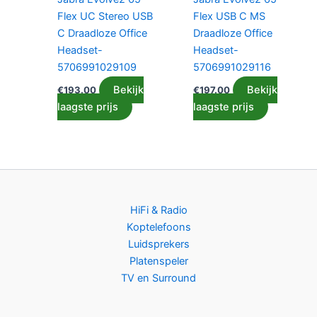
Flex UC Stereo USB
Flex USB C MS
C Draadloze Office
Draadloze Office
Headset-
Headset-
5706991029109
5706991029116
Bekijk
Bekijk
€
193.00
€
197.00
laagste prijs
laagste prijs
HiFi & Radio
Koptelefoons
Luidsprekers
Platenspeler
TV en Surround