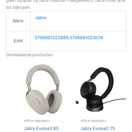
geen oplader bij deze headset meegeleverd, deze moet je er
los bijkopen.
Jabra
Merk
5706991022889,5706991023039
EAN
Gerelateerde producten
office headsets
office headsets
Jabra Evolve3 85
Jabra Evolve2 75