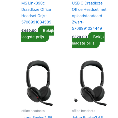
MS Link390c
USB C Draadloze
Draadloze Office
Office Headset met
Headset Grijs-
oplaadstandaard
5706991034509
Zwart-
5706991024449
Bekijk
€
449.00
laagste prijs
Bekijk
€
320.00
laagste prijs
office headsets
office headsets
Jabra Evolve2 65
Jabra Evolve2 65