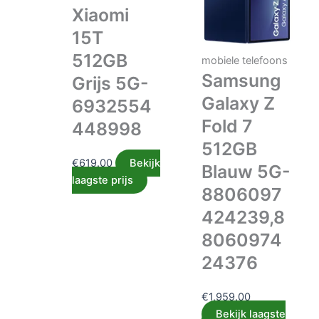
Xiaomi
15T
512GB
mobiele telefoons
Samsung
Grijs 5G-
Galaxy Z
6932554
Fold 7
448998
512GB
€
619.00
Bekijk
Blauw 5G-
laagste prijs
8806097
424239,8
8060974
24376
€
1,959.00
Bekijk laagste