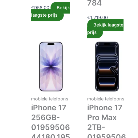
784
€
958.00
Bekijk
laagste prijs
€
1,219.00
Bekijk laagste
prijs
mobiele telefoons
mobiele telefoons
iPhone 17
iPhone 17
256GB-
Pro Max
01959506
2TB-
44180,195
01959506