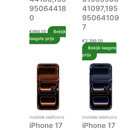
95064418
41097,195
0
95064109
7
€
966.00
Bekijk
laagste prijs
€
2,399.00
Bekijk laagste
prijs
mobiele telefoons
mobiele telefoons
iPhone 17
iPhone 17