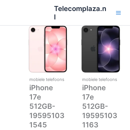
Ga
Telecomplaza.n
naar
l
de
inhoud
mobiele telefoons
mobiele telefoons
iPhone
iPhone
17e
17e
512GB-
512GB-
19595103
19595103
1545
1163