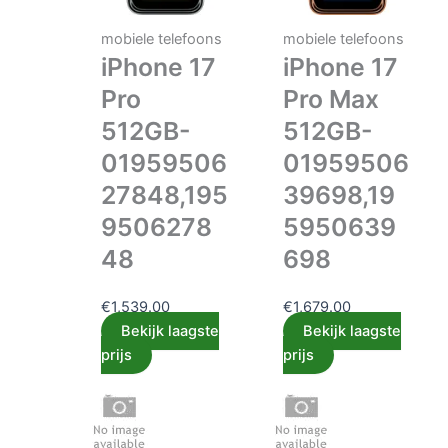
mobiele telefoons
mobiele telefoons
iPhone 17
iPhone 17
Pro
Pro Max
512GB-
512GB-
01959506
01959506
27848,195
39698,19
9506278
5950639
48
698
€
1,539.00
€
1,679.00
Bekijk laagste
Bekijk laagste
prijs
prijs