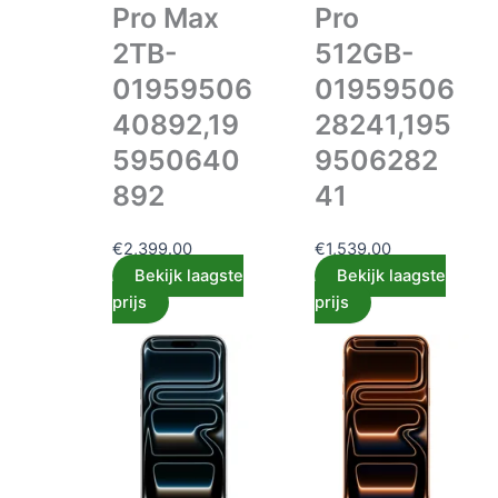
Pro Max
Pro
2TB-
512GB-
01959506
01959506
40892,19
28241,195
5950640
9506282
892
41
€
2,399.00
€
1,539.00
Bekijk laagste
Bekijk laagste
prijs
prijs