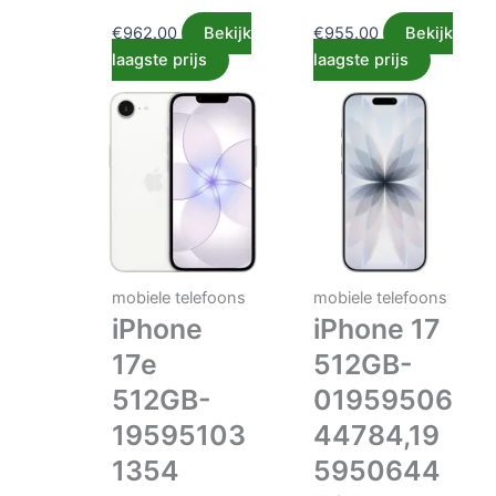
€
962.00
Bekijk
€
955.00
Bekijk
laagste prijs
laagste prijs
mobiele telefoons
mobiele telefoons
iPhone
iPhone 17
17e
512GB-
512GB-
01959506
19595103
44784,19
1354
5950644