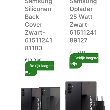
Samsung
Samsung
Siliconen
Oplader
Back
25 Watt
Cover
Zwart-
Zwart-
61511241
61511241
89127
81183
€
1,859.00
Bekijk laagste
€
1,919.00
prijs
Bekijk laagste
prijs