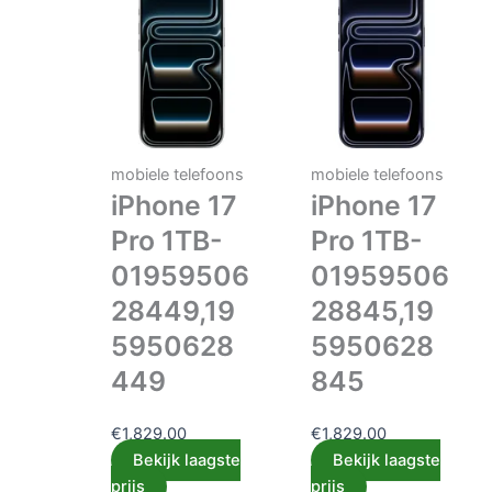
mobiele telefoons
mobiele telefoons
iPhone 17
iPhone 17
Pro 1TB-
Pro 1TB-
01959506
01959506
28449,19
28845,19
5950628
5950628
449
845
€
1,829.00
€
1,829.00
Bekijk laagste
Bekijk laagste
prijs
prijs