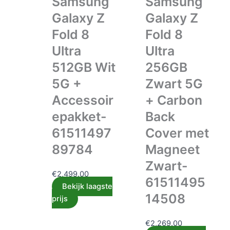
Samsung
Samsung
Galaxy Z
Galaxy Z
Fold 8
Fold 8
Ultra
Ultra
512GB Wit
256GB
5G +
Zwart 5G
Accessoir
+ Carbon
epakket-
Back
61511497
Cover met
89784
Magneet
Zwart-
€
2,499.00
61511495
Bekijk laagste
14508
prijs
€
2,269.00