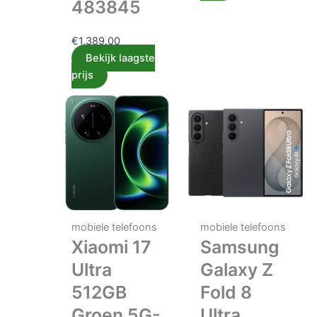
483845
€
1,389.00
Bekijk laagste
prijs
mobiele telefoons
mobiele telefoons
Xiaomi 17
Samsung
Ultra
Galaxy Z
512GB
Fold 8
Groen 5G-
Ultra