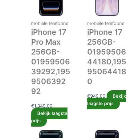
mobiele telefoons
mobiele telefoons
iPhone 17
iPhone 17
Pro Max
256GB-
256GB-
01959506
01959506
44180,195
39292,195
95064418
9506392
0
92
€
949.00
Bekijk
laagste prijs
€
1,349.00
Bekijk laagste
prijs