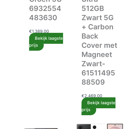
6932554
512GB
483630
Zwart 5G
+ Carbon
€
1,389.00
Back
Bekijk laagste
Cover met
prijs
Magneet
Zwart-
61511495
88509
€
2,469.00
Bekijk laagste
prijs