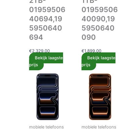
2TB-
1TB-
01959506
01959506
40694,19
40090,19
5950640
5950640
694
090
€
2,329.00
€
1,899.00
Bekijk laagste
Bekijk laagste
prijs
prijs
mobiele telefoons
mobiele telefoons