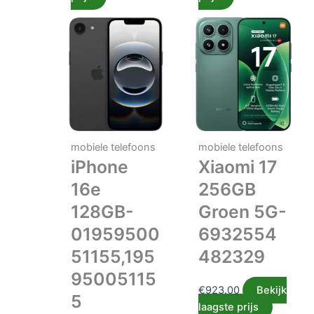
mobiele telefoons
mobiele telefoons
iPhone
Xiaomi 17
16e
256GB
128GB-
Groen 5G-
01959500
6932554
51155,195
482329
95005115
€
923.00
Bekijk
5
laagste prijs