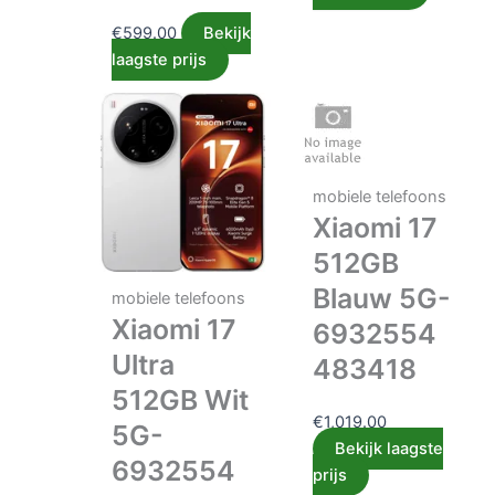
€
599.00
Bekijk
laagste prijs
mobiele telefoons
Xiaomi 17
512GB
Blauw 5G-
mobiele telefoons
Xiaomi 17
6932554
Ultra
483418
512GB Wit
€
1,019.00
5G-
Bekijk laagste
6932554
prijs