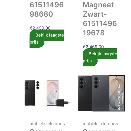
61511496
Magneet
98680
Zwart-
61511496
€
2,499.00
19678
Bekijk laagste
prijs
€
2,469.00
Bekijk laagste
prijs
mobiele telefoons
mobiele telefoons