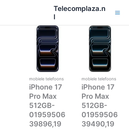
Ga
Telecomplaza.n
naar
l
de
inhoud
mobiele telefoons
mobiele telefoons
iPhone 17
iPhone 17
Pro Max
Pro Max
512GB-
512GB-
01959506
01959506
39896,19
39490,19