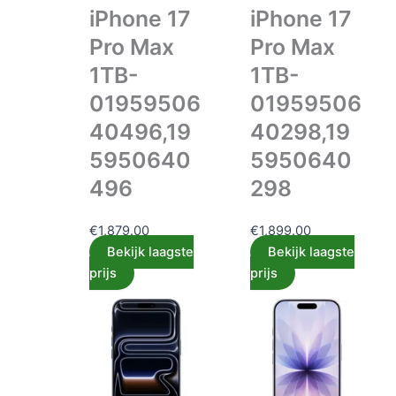
iPhone 17
iPhone 17
Pro Max
Pro Max
1TB-
1TB-
01959506
01959506
40496,19
40298,19
5950640
5950640
496
298
€
1,879.00
€
1,899.00
Bekijk laagste
Bekijk laagste
prijs
prijs